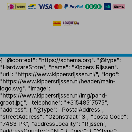
{ "@context": "https://schema.org", "@type":
"HardwareStore", "name": "Kippers Rijssen",
"url": "https://www.kippersrijssen.nl/", "logo":
"https://www.kippersrijssen.nl/header/main-
logo.svg", "image":
"https://www.kippersrijssen.nl/img/pand-
groot.jpg", "telephone": "+31548517575",
"address": { "@type": "PostalAddress",
"streetAddress": "Ozonstraat 13", "postalCode":
"7463 PK", "addressLocality": "Rijssen",
"addressCountry": "NL" }, "geo": { "@type":