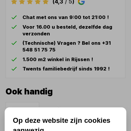
(4,3
/ 5
)
Chat met ons van 9:00 tot 21:00 !
Voor 16.00 u besteld, dezelfde dag
verzonden
(Technische) Vragen ? Bel ons +31
548 51 75 75
1.500 m2 winkel in Rijssen !
Twents familiebedrijf sinds 1992 !
Ook handig
Potkrik MW 5 ton
Op deze website zijn cookies
24,20
aanwezig
20,00 excl. BTW