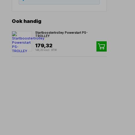
Ook handig
Startboostertrolley Powerstart PS-
TROLLEY
179,32
148,20 excl. BTW