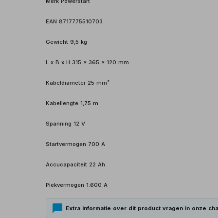
Merk Powerstart
EAN 8717775510703
Gewicht 9,5 kg
L x B x H 315 x 365 x 120 mm
Kabeldiameter 25 mm²
Kabellengte 1,75 m
Spanning 12 V
Startvermogen 700 A
Accucapaciteit 22 Ah
Piekvermogen 1.600 A
Extra informatie over dit product vragen in onze cha