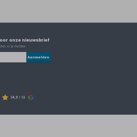
 voor onze nieuwsbrief
ties in je mailbox
Aanmelden
(4,3
/ 5
)