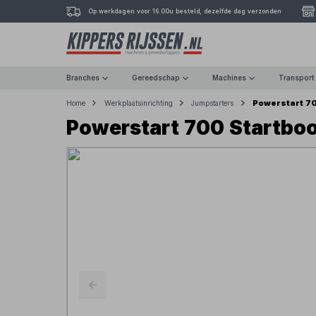
Op werkdagen voor 16.00u besteld, dezelfde dag verzonden
Branches
Gereedschap
Machines
Transport
Powerstart 70
Home
Werkplaatsinrichting
Jumpstarters
Powerstart 700 Startboo