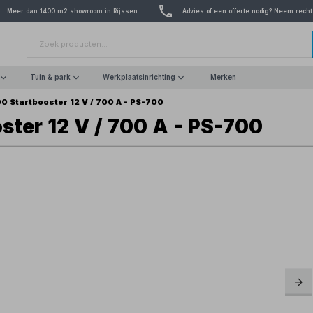
Meer dan 1400 m2 showroom in Rijssen
Advies of een offerte nodig? Neem recht
Tuin & park
Werkplaatsinrichting
Merken
0 Startbooster 12 V / 700 A - PS-700
ster 12 V / 700 A - PS-700