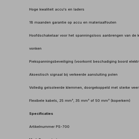
Hoge kwaliteit accu's en laders
18 maanden garantie op accu en materiaalfouten
Hoofdschakelaar voor het spanningsloos aanbrengen van de 
vonken
Piekspanningsbeveiliging (voorkomt beschadiging boord elektr
Akoestisch signaal bij verkeerde aansluiting polen
Volledig geïsoleerde klemmen, doorgekoppeld met sterke veer
Flexibele kabels, 25 mm², 35 mm² of 50 mm² (koperkern)
Specificaties
Artikelnummer PS-700