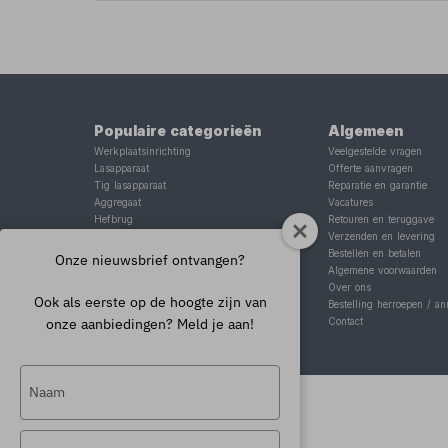
Populaire categorieën
Algemeen
Werkplaatsinrichting
Veelgestelde vragen
Lasapparaat
Offerte aanvragen
Tig lasapparaat
Reparatie en garantie
Aggregaat
Vacatures
Hefbrug
Retouren en teruggave
Motorlift
Verzenden en levering
Schaarlift
Bestellen en betalen
Onze nieuwsbrief ontvangen?
Heftafel
Algemene voorwaarden
Over ons
Ook als eerste op de hoogte zijn van
Bestelling herroepen / an
onze aanbiedingen? Meld je aan!
Contact
Typ
je
naam
Typ
in