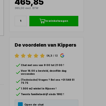
465,85
385,00 excl. BTW
In winkelwagen
De voordelen van Kippers
(4,3
/ 5
)
Chat met ons van 9:00 tot 21:00 !
Voor 16.00 u besteld, dezelfde dag
verzonden
(Technische) Vragen ? Bel ons +31 548 51
75 75
1.500 m2 winkel in Rijssen !
Twents familiebedrijf sinds 1992 !
Open de chat