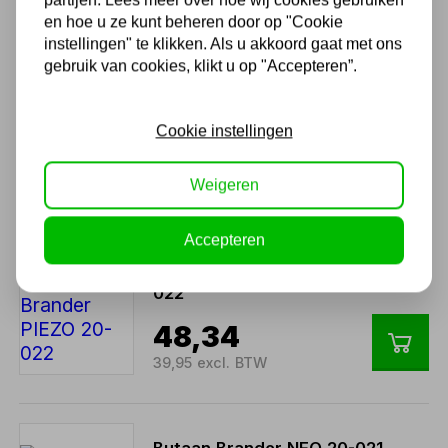
3,38
en hoe u ze kunt beheren door op "Cookie
2,79 excl. BTW
instellingen" te klikken. Als u akkoord gaat met ons
gebruik van cookies, klikt u op "Accepteren”.
Sievert Gasbrander
Powerjet 253511
Cookie instellingen
131,89
Weigeren
109,00 excl. BTW
Accepteren
Butaan Brander PIEZO 20-
022
48,34
39,95 excl. BTW