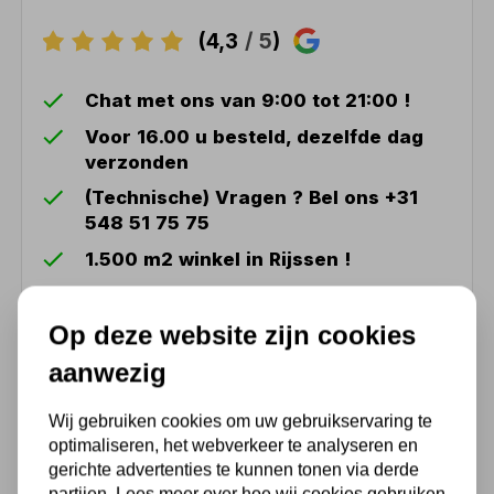
(4,3
/ 5
)
Chat met ons van 9:00 tot 21:00 !
Voor 16.00 u besteld, dezelfde dag
verzonden
(Technische) Vragen ? Bel ons +31
548 51 75 75
1.500 m2 winkel in Rijssen !
Twents familiebedrijf sinds 1992 !
Op deze website zijn cookies
aanwezig
Ook handig
Wij gebruiken cookies om uw gebruikservaring te
optimaliseren, het webverkeer te analyseren en
Butaan potje 190 gram
gerichte advertenties te kunnen tonen via derde
partijen. Lees meer over hoe wij cookies gebruiken