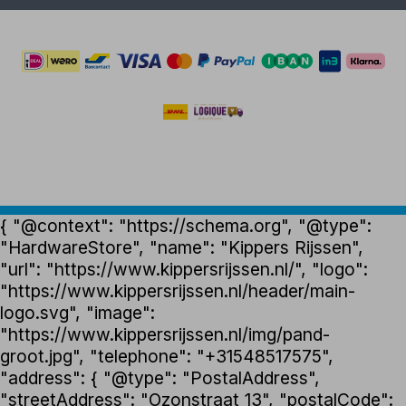
{ "@context": "https://schema.org", "@type":
"HardwareStore", "name": "Kippers Rijssen",
"url": "https://www.kippersrijssen.nl/", "logo":
"https://www.kippersrijssen.nl/header/main-
logo.svg", "image":
"https://www.kippersrijssen.nl/img/pand-
groot.jpg", "telephone": "+31548517575",
"address": { "@type": "PostalAddress",
"streetAddress": "Ozonstraat 13", "postalCode":