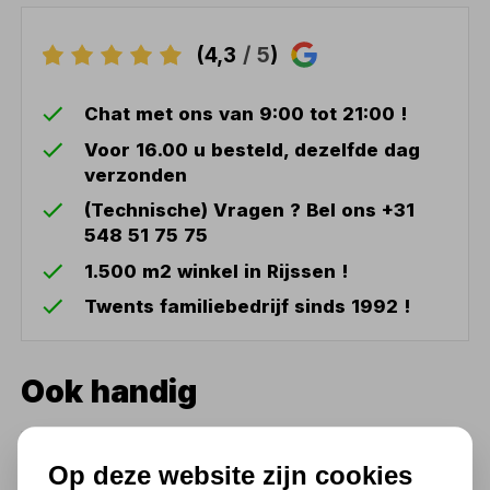
(4,3
/ 5
)
Chat met ons van 9:00 tot 21:00 !
Voor 16.00 u besteld, dezelfde dag
verzonden
(Technische) Vragen ? Bel ons +31
548 51 75 75
1.500 m2 winkel in Rijssen !
Twents familiebedrijf sinds 1992 !
Ook handig
Relectric kabelhaspel 25 mtr
3x1,5mm
Op deze website zijn cookies