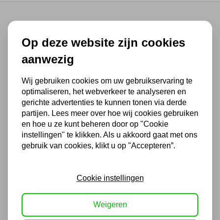
Op deze website zijn cookies
(4,3
/ 5
)
aanwezig
Chat met ons van 9:00 tot 21:00 !
Wij gebruiken cookies om uw gebruikservaring te
Voor 16.00 u besteld, dezelfde dag
optimaliseren, het webverkeer te analyseren en
verzonden
gerichte advertenties te kunnen tonen via derde
partijen. Lees meer over hoe wij cookies gebruiken
(Technische) Vragen ? Bel ons +31
en hoe u ze kunt beheren door op "Cookie
548 51 75 75
instellingen" te klikken. Als u akkoord gaat met ons
1.500 m2 winkel in Rijssen !
gebruik van cookies, klikt u op "Accepteren”.
Twents familiebedrijf sinds 1992 !
Cookie instellingen
Ook handig
Weigeren