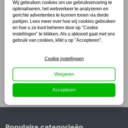
Wij gebruiken cookies om uw gebruikservaring te
(4,3
/ 5
)
optimaliseren, het webverkeer te analyseren en
gerichte advertenties te kunnen tonen via derde
partijen. Lees meer over hoe wij cookies gebruiken
Chat met ons van 9:00 tot 21:00 !
en hoe u ze kunt beheren door op "Cookie
Voor 16.00 u besteld, dezelfde dag
instellingen" te klikken. Als u akkoord gaat met ons
verzonden
gebruik van cookies, klikt u op "Accepteren”.
(Technische) Vragen ? Bel ons +31
548 51 75 75
Cookie instellingen
1.500 m2 winkel in Rijssen !
Twents familiebedrijf sinds 1992 !
Weigeren
Accepteren
Populaire categorieën