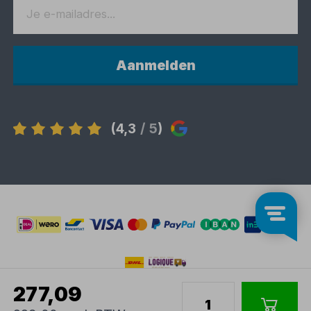
Aanmelden
(4,3
/ 5
)
277,09