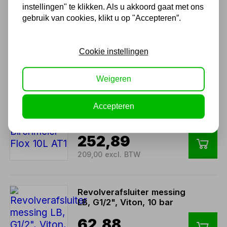
instellingen" te klikken. Als u akkoord gaat met ons
gebruik van cookies, klikt u op "Accepteren”.
Rugspuit Birchmeier REC 15
AC1 (CAS accu-pack)
Cookie instellingen
869,99
719,00 excl. BTW
Weigeren
Accepteren
Rugspuit Birchmeier Flox 10L
AT1
252,89
209,00 excl. BTW
Revolverafsluiter messing
LB, G1/2", Viton, 10 bar
62,88