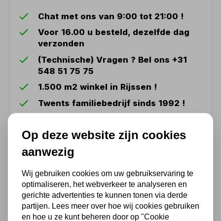
Chat met ons van 9:00 tot 21:00 !
Voor 16.00 u besteld, dezelfde dag
verzonden
(Technische) Vragen ? Bel ons +31
548 51 75 75
1.500 m2 winkel in Rijssen !
Twents familiebedrijf sinds 1992 !
Op deze website zijn cookies
Ook handig
aanwezig
Birchmeier sproeikap
Wij gebruiken cookies om uw gebruikservaring te
professioneel
optimaliseren, het webverkeer te analyseren en
35,70
gerichte advertenties te kunnen tonen via derde
partijen. Lees meer over hoe wij cookies gebruiken
29,50 excl. BTW
en hoe u ze kunt beheren door op "Cookie