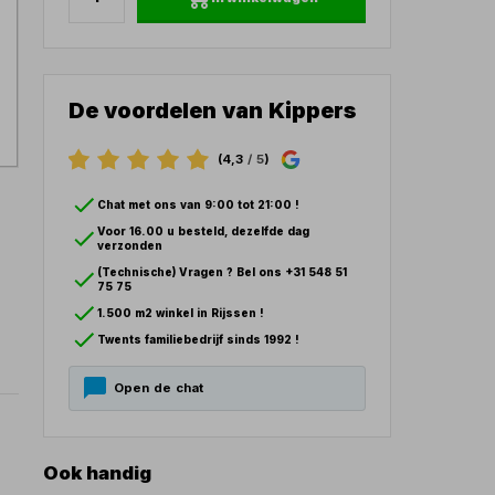
De voordelen van Kippers
(4,3
/ 5
)
Chat met ons van 9:00 tot 21:00 !
Voor 16.00 u besteld, dezelfde dag
verzonden
(Technische) Vragen ? Bel ons +31 548 51
75 75
1.500 m2 winkel in Rijssen !
Twents familiebedrijf sinds 1992 !
Open de chat
Ook handig