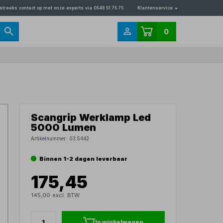
streeks contact op met onze experts via 0548 51 75 75
Klantenservice
0
Scangrip Werklamp Led
5000 Lumen
Artikelnummer:
03.5442
Binnen 1-2 dagen leverbaar
175,45
145,00 excl. BTW
In winkelwagen