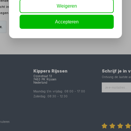
sende gebruiker. Hoge lichtopbrengst van maximaal 5000 lumen
Weigeren
ht in vijf verschillende niveaus in te stellen. Stevige en
egen natte en vuile werkomstandigheden. 5 meter kabel.
Accepteren
t.
Kippers Rijssen
Schrijf je in
Ozonstraat 13
Ontvang de laatste ac
7463 PK
Rijssen
Nederland
Maandag t/m vrijdag:
08:00
-
17:00
Zaterdag:
08:30
-
12:30
nuleren