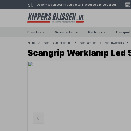
Op werkdagen voor 16.00u besteld, dezelfde dag verzonden
Branches
Gereedschap
Machines
Transport
Home
Werkplaatsinrichting
Werklampen
Schijnwerpers
Scangrip Werklamp Led