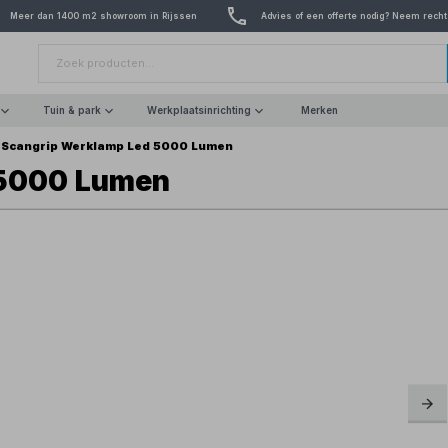
Meer dan 1400 m2 showroom in Rijssen
Advies of een offerte nodig? Neem recht
Tuin & park
Werkplaatsinrichting
Merken
Scangrip Werklamp Led 5000 Lumen
 5000 Lumen