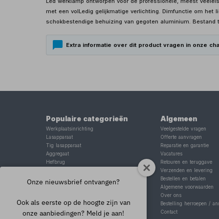
Led werklamp ontworpen voor de professionele, meest veelei
met een volLedig gelijkmatige verlichting. Dimfunctie om het lic
schokbestendige behuizing van gegoten aluminium. Bestand t
Extra informatie over dit product vragen in onze cha
Populaire categorieën
Algemeen
Werkplaatsinrichting
Veelgestelde vragen
Lasapparaat
Offerte aanvragen
Tig lasapparaat
Reparatie en garantie
Aggregaat
Vacatures
Hefbrug
Retouren en teruggave
Motorlift
Verzenden en levering
Schaarlift
Bestellen en betalen
Onze nieuwsbrief ontvangen?
Heftafel
Algemene voorwaarden
Over ons
Ook als eerste op de hoogte zijn van
Bestelling herroepen / an
onze aanbiedingen? Meld je aan!
Contact