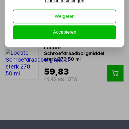
Cookie instellingen
Schroefdraadborgmiddel
medium 243 50 ml
Weigeren
59,79
49,41 excl. BTW
Accepteren
Loctite
Schroefdraadborgmiddel
sterk 270 50 ml
59,83
49,45 excl. BTW