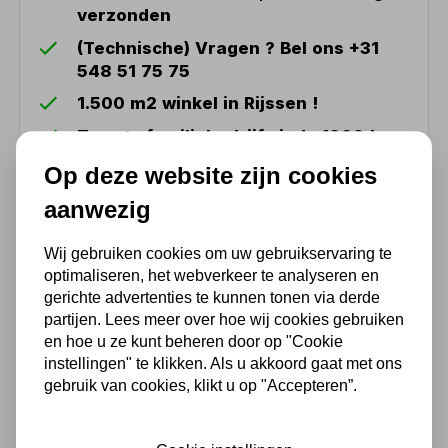
verzonden
(Technische) Vragen ? Bel ons +31
548 51 75 75
1.500 m2 winkel in Rijssen !
Twents familiebedrijf sinds 1992 !
Op deze website zijn cookies
Ook handig
aanwezig
Wij gebruiken cookies om uw gebruikservaring te
Loctite
optimaliseren, het webverkeer te analyseren en
Schroefdraadborgmiddel
gerichte advertenties te kunnen tonen via derde
medium 242 50 ml
partijen. Lees meer over hoe wij cookies gebruiken
70,75
en hoe u ze kunt beheren door op "Cookie
instellingen" te klikken. Als u akkoord gaat met ons
58,47 excl. BTW
gebruik van cookies, klikt u op "Accepteren”.
Loctite