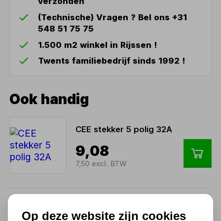
verzonden
(Technische) Vragen ? Bel ons +31
548 51 75 75
1.500 m2 winkel in Rijssen !
Twents familiebedrijf sinds 1992 !
Ook handig
CEE stekker 5 polig 32A
9,08
7,50 excl. BTW
CEE contrastekker 5 polig
Op deze website zijn cookies
16A