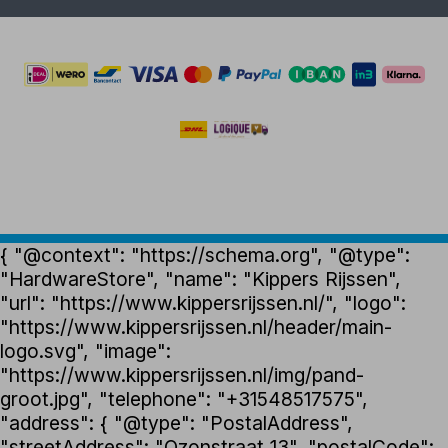
{ "@context": "https://schema.org", "@type":
"HardwareStore", "name": "Kippers Rijssen",
"url": "https://www.kippersrijssen.nl/", "logo":
"https://www.kippersrijssen.nl/header/main-
logo.svg", "image":
"https://www.kippersrijssen.nl/img/pand-
groot.jpg", "telephone": "+31548517575",
"address": { "@type": "PostalAddress",
"streetAddress": "Ozonstraat 13", "postalCode":