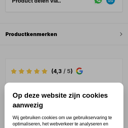
Product delen via..
Productkenmerken
(4,3
/ 5
)
Chat met ons van 9:00 tot 21:00 !
Op deze website zijn cookies
Voor 16.00 u besteld, dezelfde dag
verzonden
aanwezig
(Technische) Vragen ? Bel ons +31
Wij gebruiken cookies om uw gebruikservaring te
548 51 75 75
optimaliseren, het webverkeer te analyseren en
1.500 m2 winkel in Rijssen !