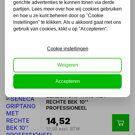
gerichte advertenties te kunnen tonen via derde
Twents familiebedrijf sinds 1992 !
partijen. Lees meer over hoe wij cookies gebruiken
en hoe u ze kunt beheren door op "Cookie
instellingen" te klikken. Als u akkoord gaat met ons
gebruik van cookies, klikt u op "Accepteren”.
Ook handig
SENECA GRIPTANG MET
Cookie instellingen
LANGE NEUS 6
12,10
Weigeren
10,00 excl. BTW
Accepteren
SENECA GRIPTANG MET
RECHTE BEK 10''
PROFESSIONEEL
14,52
12,00 excl. BTW