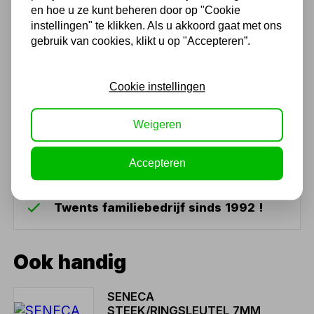
en hoe u ze kunt beheren door op "Cookie
instellingen" te klikken. Als u akkoord gaat met ons
gebruik van cookies, klikt u op "Accepteren”.
(4,3
/ 5
)
Chat met ons van 9:00 tot 21:00 !
Cookie instellingen
Voor 16.00 u besteld, dezelfde dag
verzonden
Weigeren
(Technische) Vragen ? Bel ons +31
548 51 75 75
Accepteren
1.500 m2 winkel in Rijssen !
Twents familiebedrijf sinds 1992 !
Ook handig
SENECA
STEEK/RINGSLEUTEL 7MM