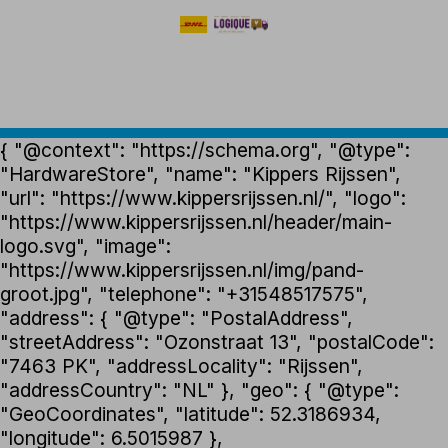
{ "@context": "https://schema.org", "@type":
"HardwareStore", "name": "Kippers Rijssen",
"url": "https://www.kippersrijssen.nl/", "logo":
"https://www.kippersrijssen.nl/header/main-
logo.svg", "image":
"https://www.kippersrijssen.nl/img/pand-
groot.jpg", "telephone": "+31548517575",
"address": { "@type": "PostalAddress",
"streetAddress": "Ozonstraat 13", "postalCode":
"7463 PK", "addressLocality": "Rijssen",
"addressCountry": "NL" }, "geo": { "@type":
"GeoCoordinates", "latitude": 52.3186934,
"longitude": 6.5015987 },