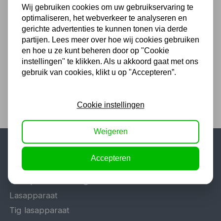
Wij gebruiken cookies om uw gebruikservaring te
Luchtgereedschap houder
optimaliseren, het webverkeer te analyseren en
gerichte advertenties te kunnen tonen via derde
15,13
partijen. Lees meer over hoe wij cookies gebruiken
en hoe u ze kunt beheren door op "Cookie
12,50 excl. BTW
instellingen" te klikken. Als u akkoord gaat met ons
gebruik van cookies, klikt u op "Accepteren”.
Cookie instellingen
Weigeren
Accepteren
Populaire categorieën
Werkplaatsinrichting
Lasapparaat
Tig lasapparaat