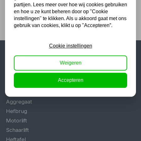
partijen. Lees meer over hoe wij cookies gebruiken
en hoe u ze kunt beheren door op "Cookie
instellingen" te klikken. Als u akkoord gaat met ons
gebruik van cookies, klikt u op "Accepteren”.
Cookie instellingen
Populaire categorieën
Weigeren
Werkplaatsinrichting
Accepteren
Lasapparaat
Tig lasapparaat
Aggregaat
Hefbrug
Motorlift
Schaarlift
Heftafel