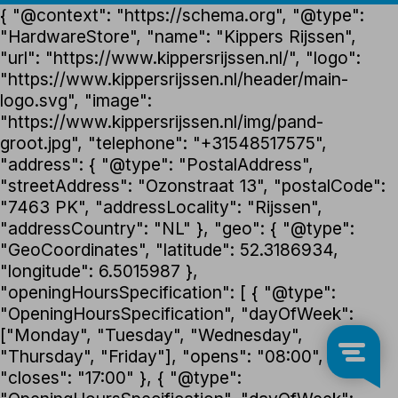
{ "@context": "https://schema.org", "@type":
"HardwareStore", "name": "Kippers Rijssen",
"url": "https://www.kippersrijssen.nl/", "logo":
"https://www.kippersrijssen.nl/header/main-
logo.svg", "image":
"https://www.kippersrijssen.nl/img/pand-
groot.jpg", "telephone": "+31548517575",
"address": { "@type": "PostalAddress",
"streetAddress": "Ozonstraat 13", "postalCode":
"7463 PK", "addressLocality": "Rijssen",
"addressCountry": "NL" }, "geo": { "@type":
"GeoCoordinates", "latitude": 52.3186934,
"longitude": 6.5015987 },
"openingHoursSpecification": [ { "@type":
"OpeningHoursSpecification", "dayOfWeek":
["Monday", "Tuesday", "Wednesday",
"Thursday", "Friday"], "opens": "08:00",
"closes": "17:00" }, { "@type":