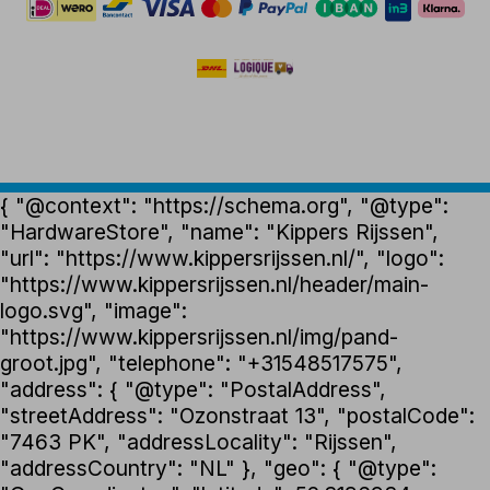
{ "@context": "https://schema.org", "@type":
"HardwareStore", "name": "Kippers Rijssen",
"url": "https://www.kippersrijssen.nl/", "logo":
"https://www.kippersrijssen.nl/header/main-
logo.svg", "image":
"https://www.kippersrijssen.nl/img/pand-
groot.jpg", "telephone": "+31548517575",
"address": { "@type": "PostalAddress",
"streetAddress": "Ozonstraat 13", "postalCode":
"7463 PK", "addressLocality": "Rijssen",
"addressCountry": "NL" }, "geo": { "@type":