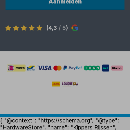
Aanmelden
(4,3
/ 5
)
{ "@context": "https://schema.org", "@type":
"HardwareStore", "name": "Kippers Rijssen",