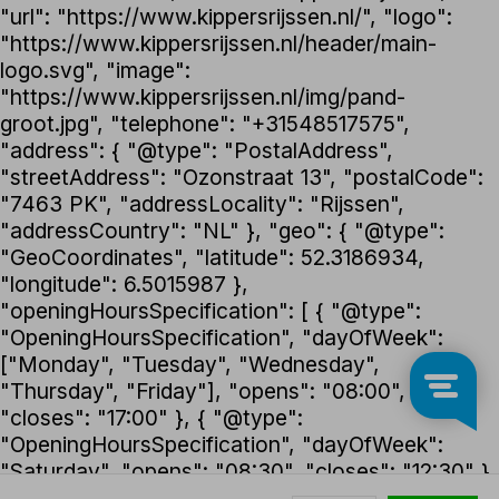
"url": "https://www.kippersrijssen.nl/", "logo":
"https://www.kippersrijssen.nl/header/main-
logo.svg", "image":
"https://www.kippersrijssen.nl/img/pand-
groot.jpg", "telephone": "+31548517575",
"address": { "@type": "PostalAddress",
"streetAddress": "Ozonstraat 13", "postalCode":
"7463 PK", "addressLocality": "Rijssen",
"addressCountry": "NL" }, "geo": { "@type":
"GeoCoordinates", "latitude": 52.3186934,
"longitude": 6.5015987 },
"openingHoursSpecification": [ { "@type":
"OpeningHoursSpecification", "dayOfWeek":
["Monday", "Tuesday", "Wednesday",
"Thursday", "Friday"], "opens": "08:00",
"closes": "17:00" }, { "@type":
"OpeningHoursSpecification", "dayOfWeek":
"Saturday", "opens": "08:30", "closes": "12:30" }
], "foundingDate": "1992", "founder": { "@type":