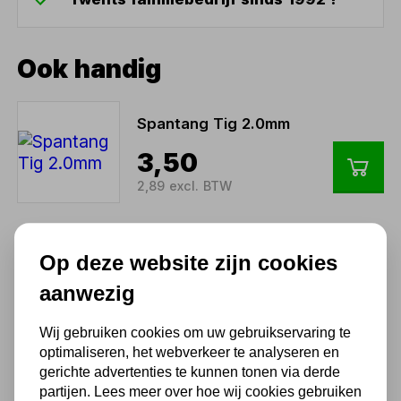
Ook handig
Spantang Tig 2.0mm
3,50
2,89 excl. BTW
Spantanghouder normaal
Op deze website zijn cookies
1.6mm
aanwezig
5,81
Wij gebruiken cookies om uw gebruikservaring te
4,80 excl. BTW
optimaliseren, het webverkeer te analyseren en
gerichte advertenties te kunnen tonen via derde
partijen. Lees meer over hoe wij cookies gebruiken