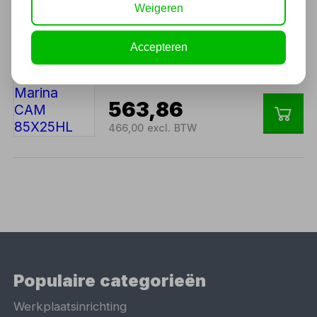
Weigeren
289,00 excl. BTW
Accepteren
Hydrofoorpomp Marina
CAM 85X25HL
563,86
466,00 excl. BTW
Populaire categorieën
Werkplaatsinrichting