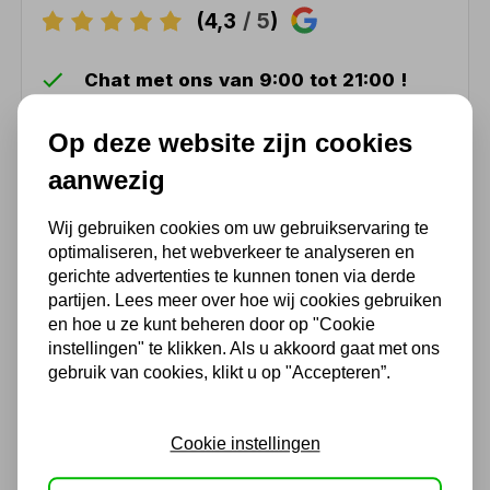
(4,3
/ 5
)
Chat met ons van 9:00 tot 21:00 !
Voor 16.00 u besteld, dezelfde dag
Op deze website zijn cookies
verzonden
(Technische) Vragen ? Bel ons +31
aanwezig
548 51 75 75
Wij gebruiken cookies om uw gebruikservaring te
1.500 m2 winkel in Rijssen !
optimaliseren, het webverkeer te analyseren en
Twents familiebedrijf sinds 1992 !
gerichte advertenties te kunnen tonen via derde
partijen. Lees meer over hoe wij cookies gebruiken
en hoe u ze kunt beheren door op "Cookie
Ook handig
instellingen" te klikken. Als u akkoord gaat met ons
gebruik van cookies, klikt u op "Accepteren”.
Hydrofoorpomp SPERONI
CAM 100/25
Cookie instellingen
349,69