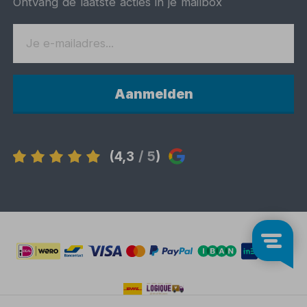
Ontvang de laatste acties in je mailbox
Aanmelden
(4,3
/ 5
)