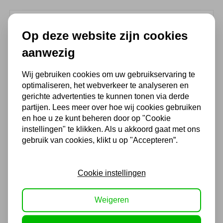
(4,3
/ 5
)
Op deze website zijn cookies
aanwezig
Chat met ons van 9:00 tot 21:00 !
Voor 16.00 u besteld, dezelfde dag
Wij gebruiken cookies om uw gebruikservaring te
optimaliseren, het webverkeer te analyseren en
verzonden
gerichte advertenties te kunnen tonen via derde
(Technische) Vragen ? Bel ons +31
partijen. Lees meer over hoe wij cookies gebruiken
548 51 75 75
en hoe u ze kunt beheren door op "Cookie
instellingen" te klikken. Als u akkoord gaat met ons
1.500 m2 winkel in Rijssen !
gebruik van cookies, klikt u op "Accepteren”.
Twents familiebedrijf sinds 1992 !
Cookie instellingen
Ook handig
Weigeren
Startkabelklem 1000amp
rood