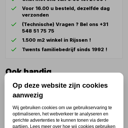
Voor 16.00 u besteld, dezelfde dag
verzonden
(Technische) Vragen ? Bel ons +31
548 51 75 75
1.500 m2 winkel in Rijssen !
Twents familiebedrijf sinds 1992 !
Ook handig
Op deze website zijn cookies
Tank Diesel 75l, manuele
pomp MW Tools
aanwezig
532,40
Wij gebruiken cookies om uw gebruikservaring te
440,00 excl. BTW
optimaliseren, het webverkeer te analyseren en
gerichte advertenties te kunnen tonen via derde
partijen. Lees meer over hoe wij cookies gebruiken