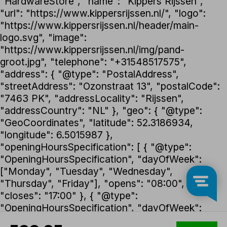
"HardwareStore", "name": "Kippers Rijssen",
"url": "https://www.kippersrijssen.nl/", "logo":
"https://www.kippersrijssen.nl/header/main-
logo.svg", "image":
"https://www.kippersrijssen.nl/img/pand-
groot.jpg", "telephone": "+31548517575",
"address": { "@type": "PostalAddress",
"streetAddress": "Ozonstraat 13", "postalCode":
"7463 PK", "addressLocality": "Rijssen",
"addressCountry": "NL" }, "geo": { "@type":
"GeoCoordinates", "latitude": 52.3186934,
"longitude": 6.5015987 },
"openingHoursSpecification": [ { "@type":
"OpeningHoursSpecification", "dayOfWeek":
["Monday", "Tuesday", "Wednesday",
"Thursday", "Friday"], "opens": "08:00",
"closes": "17:00" }, { "@type":
"OpeningHoursSpecification", "dayOfWeek":
"Saturday", "opens": "08:30", "closes": "12:30" }