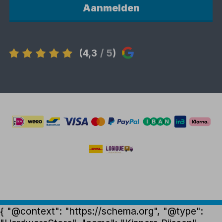
Aanmelden
(4,3
/ 5
)
{ "@context": "https://schema.org", "@type":