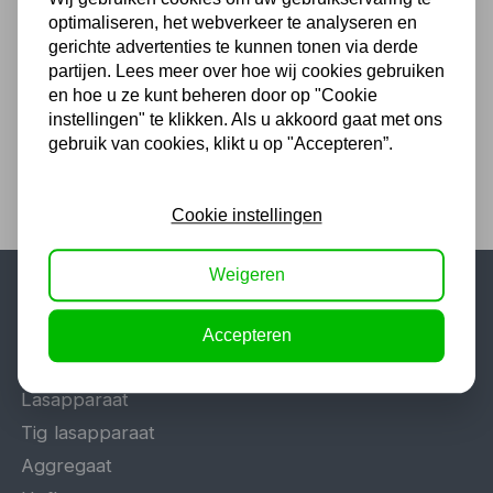
12V MW Tools
optimaliseren, het webverkeer te analyseren en
gerichte advertenties te kunnen tonen via derde
406,56
partijen. Lees meer over hoe wij cookies gebruiken
336,00 excl. BTW
en hoe u ze kunt beheren door op "Cookie
instellingen" te klikken. Als u akkoord gaat met ons
gebruik van cookies, klikt u op "Accepteren”.
Cookie instellingen
Weigeren
Populaire categorieën
Accepteren
Werkplaatsinrichting
Lasapparaat
Tig lasapparaat
Aggregaat