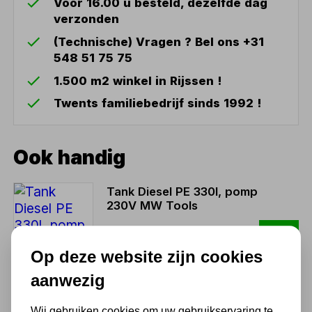
Voor 16.00 u besteld, dezelfde dag
verzonden
(Technische) Vragen ? Bel ons +31
548 51 75 75
1.500 m2 winkel in Rijssen !
Twents familiebedrijf sinds 1992 !
Ook handig
Tank Diesel PE 330l, pomp
230V MW Tools
1.329,79
Op deze website zijn cookies
1.099,00 excl. BTW
aanwezig
Tank Diesel PE 100l, pomp
Wij gebruiken cookies om uw gebruikservaring te