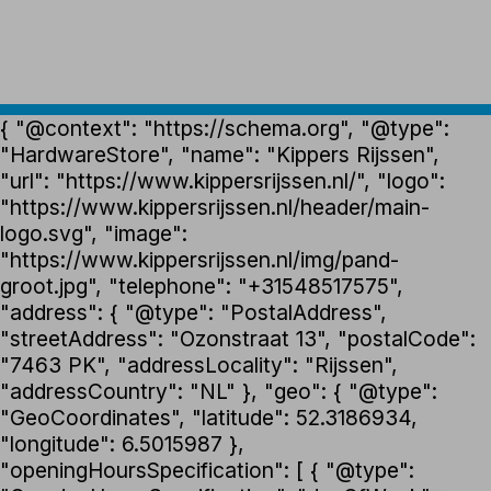
{ "@context": "https://schema.org", "@type":
"HardwareStore", "name": "Kippers Rijssen",
"url": "https://www.kippersrijssen.nl/", "logo":
"https://www.kippersrijssen.nl/header/main-
logo.svg", "image":
"https://www.kippersrijssen.nl/img/pand-
groot.jpg", "telephone": "+31548517575",
"address": { "@type": "PostalAddress",
"streetAddress": "Ozonstraat 13", "postalCode":
"7463 PK", "addressLocality": "Rijssen",
"addressCountry": "NL" }, "geo": { "@type":
"GeoCoordinates", "latitude": 52.3186934,
"longitude": 6.5015987 },
"openingHoursSpecification": [ { "@type":