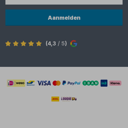
Aanmelden
(4,3
/ 5
)