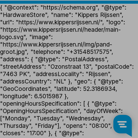
{ "@context": "https://schema.org", "@type":
"HardwareStore", "name": "Kippers Rijssen",
"url": "https://www.kippersrijssen.nl/", "logo":
"https://www.kippersrijssen.nl/header/main-
logo.svg", "image":
"https://www.kippersrijssen.nl/img/pand-
groot.jpg", "telephone": "+31548517575",
"address": { "@type": "PostalAddress",
"streetAddress": "Ozonstraat 13", "postalCode":
"7463 PK", "addressLocality": "Rijssen",
"addressCountry": "NL" }, "geo": { "@type":
"GeoCoordinates", "latitude": 52.3186934,
"longitude": 6.5015987 },
"openingHoursSpecification": [ { "@type":
"OpeningHoursSpecification", "dayOfWeek":
["Monday", "Tuesday", "Wednesday",
"Thursday", "Friday"], "opens": "08:00",
"closes": "17:00" }, { "@type":