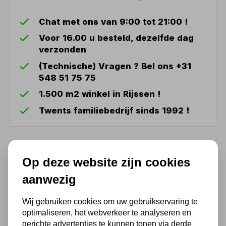
Chat met ons van 9:00 tot 21:00 !
Voor 16.00 u besteld, dezelfde dag
verzonden
(Technische) Vragen ? Bel ons +31
548 51 75 75
1.500 m2 winkel in Rijssen !
Twents familiebedrijf sinds 1992 !
Ook handig
Op deze website zijn cookies
aanwezig
Tappenset 32 delig metrisch
30,25
Wij gebruiken cookies om uw gebruikservaring te
optimaliseren, het webverkeer te analyseren en
25,00 excl. BTW
gerichte advertenties te kunnen tonen via derde