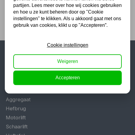
partijen. Lees meer over hoe wij cookies gebruiken
en hoe u ze kunt beheren door op "Cookie
instellingen" te klikken. Als u akkoord gaat met ons
gebruik van cookies, klikt u op "Accepteren”.
Cookie instellingen
Populaire categorieën
Weigeren
Werkplaatsinrichting
Accepteren
Lasapparaat
Tig lasapparaat
Aggregaat
Hefbrug
Motorlift
Schaarlift