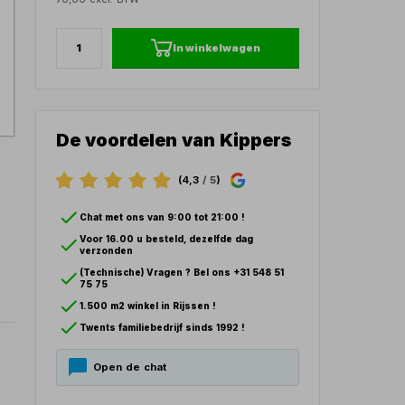
In winkelwagen
De voordelen van Kippers
(4,3
/ 5
)
Chat met ons van 9:00 tot 21:00 !
Voor 16.00 u besteld, dezelfde dag
verzonden
(Technische) Vragen ? Bel ons +31 548 51
75 75
1.500 m2 winkel in Rijssen !
Twents familiebedrijf sinds 1992 !
Open de chat