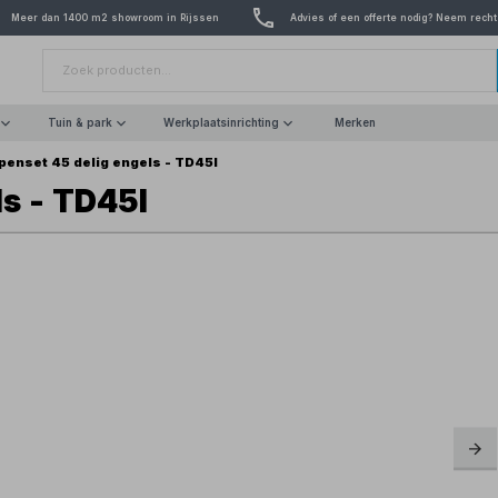
Meer dan 1400 m2 showroom in Rijssen
Advies of een offerte nodig? Neem recht
Tuin & park
Werkplaatsinrichting
Merken
penset 45 delig engels - TD45I
ls - TD45I