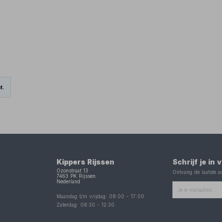
t.
Kippers Rijssen
Schrijf je in
Ozonstraat 13
Ontvang de laatste ac
7463 PK
Rijssen
Nederland
Maandag t/m vrijdag:
08:00
-
17:00
Zaterdag:
08:30
-
12:30