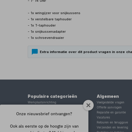
- 1" 14 UNF
- 1x wringijzer voor snijkussens
- 1x verstelbare taphouder
- 1x T-taphouder
- 1x snijkussenadapter
- 1x schroevendraaier
Extra informatie over dit product vragen in onze cha
Populaire categorieën
Algemeen
Werkplaatsinrichting
Veelgestelde vragen
Lasapparaat
Offerte aanvragen
Tig lasapparaat
Reparatie en garantie
Onze nieuwsbrief ontvangen?
Aggregaat
Vacatures
Hefbrug
Retouren en teruggave
Ook als eerste op de hoogte zijn van
Motorlift
Verzenden en levering