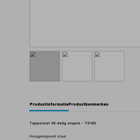
Productinformatie
Productkenmerken
Tappenset 45 delig engels - TD45I
Hooggelegeerd staal