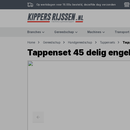
Op werkdagen voor 16.00u besteld, dezelfde dag verzonden
Branches
Gereedschap
Machines
Transport
Tap
Home
Gereedschap
Handgereedschap
Tappensets
Tappenset 45 delig enge