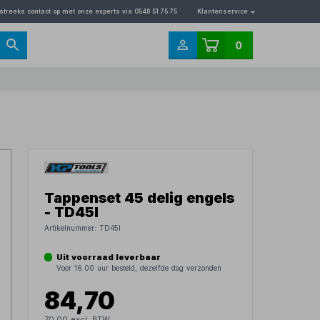
streeks contact op met onze experts via 0548 51 75 75
Klantenservice
0
Tappenset 45 delig engels
- TD45I
Artikelnummer:
TD45I
Uit voorraad leverbaar
Voor 16.00 uur besteld, dezelfde dag verzonden
84,70
70,00 excl. BTW