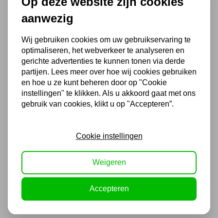
Op deze website zijn cookies
Voor 16.00 u besteld, dezelfde dag
aanwezig
verzonden
(Technische) Vragen ? Bel ons +31
Wij gebruiken cookies om uw gebruikservaring te
548 51 75 75
optimaliseren, het webverkeer te analyseren en
1.500 m2 winkel in Rijssen !
gerichte advertenties te kunnen tonen via derde
partijen. Lees meer over hoe wij cookies gebruiken
Twents familiebedrijf sinds 1992 !
en hoe u ze kunt beheren door op "Cookie
instellingen" te klikken. Als u akkoord gaat met ons
gebruik van cookies, klikt u op "Accepteren”.
Ook handig
Cookie instellingen
Telesteps ladder 2,5m Loft
line Mini 9
Weigeren
492,47
407,00 excl. BTW
Accepteren