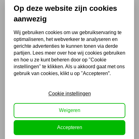
Op deze website zijn cookies
Chat met ons van 9:00 tot 21:00 !
aanwezig
Voor 16.00 u besteld, dezelfde dag
verzonden
Wij gebruiken cookies om uw gebruikservaring te
(Technische) Vragen ? Bel ons +31
optimaliseren, het webverkeer te analyseren en
548 51 75 75
gerichte advertenties te kunnen tonen via derde
1.500 m2 winkel in Rijssen !
partijen. Lees meer over hoe wij cookies gebruiken
en hoe u ze kunt beheren door op "Cookie
Twents familiebedrijf sinds 1992 !
instellingen" te klikken. Als u akkoord gaat met ons
gebruik van cookies, klikt u op "Accepteren”.
Ook handig
Cookie instellingen
Telesteps ladder Prime Line
4,1m Stab. balk 80mm
Weigeren
640,09
Accepteren
529,00 excl. BTW