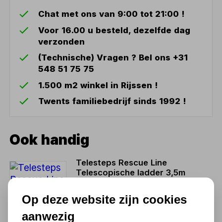
Chat met ons van 9:00 tot 21:00 !
Voor 16.00 u besteld, dezelfde dag
verzonden
(Technische) Vragen ? Bel ons +31
548 51 75 75
1.500 m2 winkel in Rijssen !
Twents familiebedrijf sinds 1992 !
Ook handig
Telesteps Rescue Line
Telescopische ladder 3,5m
Fire Fighters
Op deze website zijn cookies
883,30
aanwezig
730,00 excl. BTW