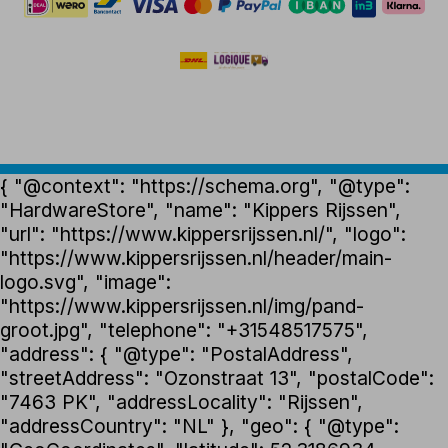
{ "@context": "https://schema.org", "@type":
"HardwareStore", "name": "Kippers Rijssen",
"url": "https://www.kippersrijssen.nl/", "logo":
"https://www.kippersrijssen.nl/header/main-
logo.svg", "image":
"https://www.kippersrijssen.nl/img/pand-
groot.jpg", "telephone": "+31548517575",
"address": { "@type": "PostalAddress",
"streetAddress": "Ozonstraat 13", "postalCode":
"7463 PK", "addressLocality": "Rijssen",
"addressCountry": "NL" }, "geo": { "@type":