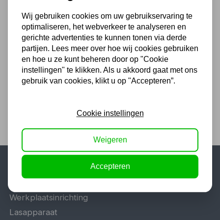
Wij gebruiken cookies om uw gebruikservaring te
optimaliseren, het webverkeer te analyseren en
Telesteps ladder Prime Line
gerichte advertenties te kunnen tonen via derde
3,0m 80mm
partijen. Lees meer over hoe wij cookies gebruiken
508,20
en hoe u ze kunt beheren door op "Cookie
instellingen" te klikken. Als u akkoord gaat met ons
420,00 excl. BTW
gebruik van cookies, klikt u op "Accepteren”.
Cookie instellingen
Weigeren
Accepteren
Populaire categorieën
Werkplaatsinrichting
Lasapparaat