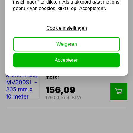
instellingen" te klikken. Als u akkoord gaat met ons
gebruik van cookies, klikt u op "Accepteren”.
Toe- afvoerslang MV200SL
200mm x 10 meter
Cookie instellingen
113,14
93,50 excl. BTW
Weigeren
Accepteren
Toe- of afvoerslang
MV300SL - 305 mm x 10
meter
156,09
129,00 excl. BTW