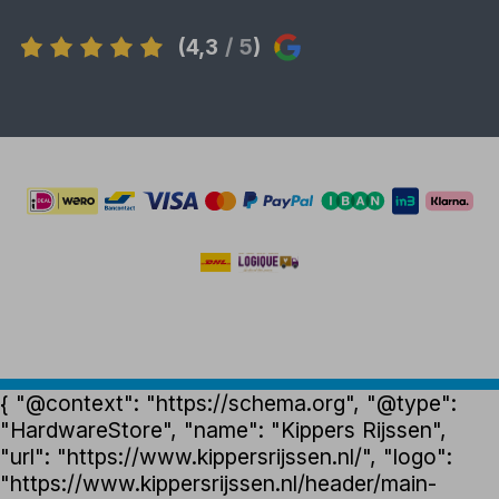
(4,3
/ 5
)
{ "@context": "https://schema.org", "@type":
"HardwareStore", "name": "Kippers Rijssen",
"url": "https://www.kippersrijssen.nl/", "logo":
"https://www.kippersrijssen.nl/header/main-