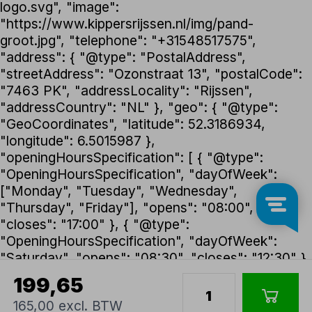
logo.svg", "image":
"https://www.kippersrijssen.nl/img/pand-
groot.jpg", "telephone": "+31548517575",
"address": { "@type": "PostalAddress",
"streetAddress": "Ozonstraat 13", "postalCode":
"7463 PK", "addressLocality": "Rijssen",
"addressCountry": "NL" }, "geo": { "@type":
"GeoCoordinates", "latitude": 52.3186934,
"longitude": 6.5015987 },
"openingHoursSpecification": [ { "@type":
"OpeningHoursSpecification", "dayOfWeek":
["Monday", "Tuesday", "Wednesday",
"Thursday", "Friday"], "opens": "08:00",
"closes": "17:00" }, { "@type":
"OpeningHoursSpecification", "dayOfWeek":
"Saturday", "opens": "08:30", "closes": "12:30" }
], "foundingDate": "1992", "founder": { "@type":
199,65
"Person", "name": "Henk Kippers" },
165,00 excl. BTW
"paymentAccepted": ["iDEAL", "Bancontact",