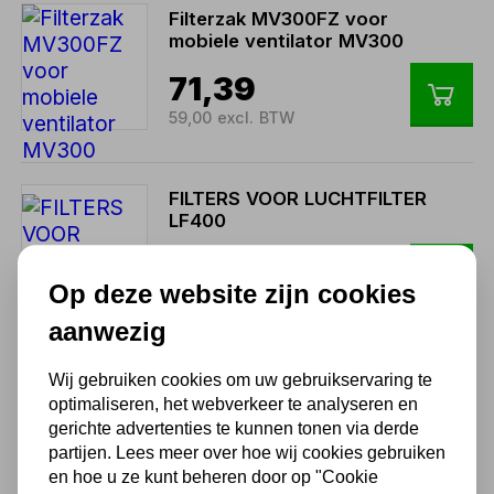
Filterzak MV300FZ voor
mobiele ventilator MV300
71,39
59,00 excl. BTW
FILTERS VOOR LUCHTFILTER
LF400
28,92
Op deze website zijn cookies
23,90 excl. BTW
aanwezig
Filterzak MV600FZ voor
Wij gebruiken cookies om uw gebruikservaring te
mobiele ventilator MV600
optimaliseren, het webverkeer te analyseren en
gerichte advertenties te kunnen tonen via derde
180,29
partijen. Lees meer over hoe wij cookies gebruiken
en hoe u ze kunt beheren door op "Cookie
149,00 excl. BTW