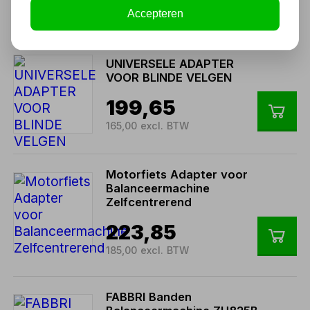
30,00 excl. BTW
Accepteren
UNIVERSELE ADAPTER
VOOR BLINDE VELGEN
199,65
165,00 excl. BTW
Motorfiets Adapter voor
Balanceermachine
Zelfcentrerend
223,85
185,00 excl. BTW
FABBRI Banden