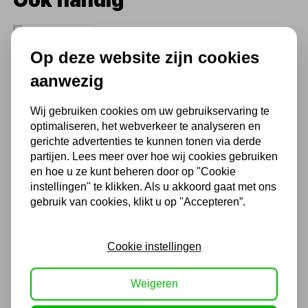
Conusset voor grote velgen
(Iveco) 2 stuks 36mm
Op deze website zijn cookies
96,80
aanwezig
80,00 excl. BTW
Wij gebruiken cookies om uw gebruikservaring te
optimaliseren, het webverkeer te analyseren en
gerichte advertenties te kunnen tonen via derde
Balanceeras 40MM
partijen. Lees meer over hoe wij cookies gebruiken
en hoe u ze kunt beheren door op "Cookie
42,35
instellingen" te klikken. Als u akkoord gaat met ons
gebruik van cookies, klikt u op "Accepteren”.
35,00 excl. BTW
Cookie instellingen
Balanceer-as 36MM
Weigeren
36,30