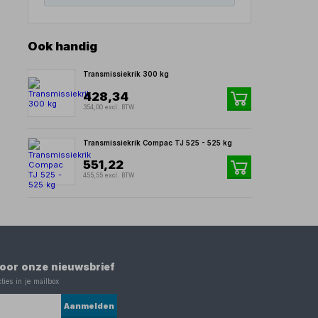
Ook handig
Transmissiekrik 300 kg
428,34
354,00 excl. BTW
Transmissiekrik Compac TJ 525 - 525 kg
551,22
455,55 excl. BTW
 voor onze nieuwsbrief
ties in je mailbox
Aanmelden