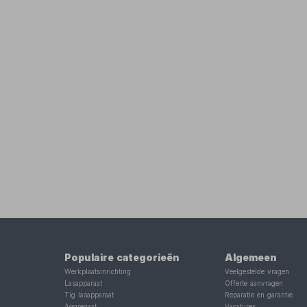
Populaire categorieën
Algemeen
Werkplaatsinrichting
Veelgestelde vragen
Lasapparaat
Offerte aanvragen
Tig lasapparaat
Reparatie en garantie
Aggregaat
Vacatures