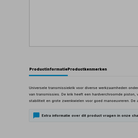
Productinformatie
Productkenmerken
Universele transmissiekrik voor diverse werkzaamheden onder
van transmissies. De krik heeft een hardverchroomde piston
stabiliteit en grote zwenkwielen voor goed manoeuvreren. De 
Extra informatie over dit product vragen in onze cha