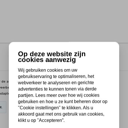
Op deze website zijn
cookies aanwezig
Wij gebruiken cookies om uw
gebruikservaring te optimaliseren, het
 de auto. Veel meer dan alleen een werktuig voor het (de)monteren
webverkeer te analyseren en gerichte
, veerbelast daalsysteem met dodemansknop, brede wielbasis voor
advertenties te kunnen tonen via derde
adapter is omkeerbaar en bevat een zadel en rubber pad.
partijen. Lees meer over hoe wij cookies
gebruiken en hoe u ze kunt beheren door op
t.
"Cookie instellingen" te klikken. Als u
akkoord gaat met ons gebruik van cookies,
klikt u op "Accepteren”.