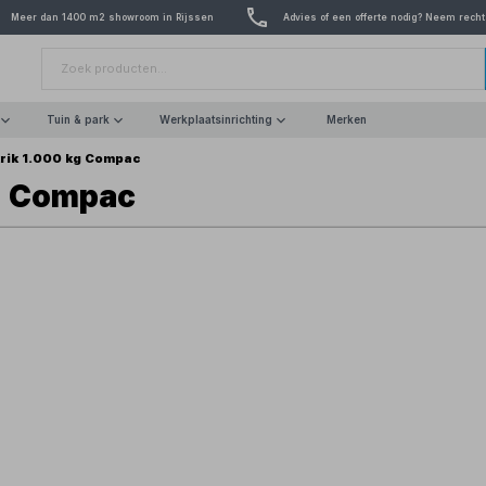
Meer dan 1400 m2 showroom in Rijssen
Advies of een offerte nodig? Neem recht
Tuin & park
Werkplaatsinrichting
Merken
rik 1.000 kg Compac
kg Compac