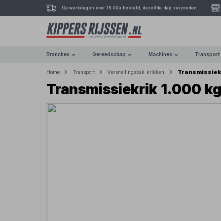
Op werkdagen voor 16.00u besteld, dezelfde dag verzonden
Branches
Gereedschap
Machines
Transport
Transmissiek
Home
Transport
Versnellingsbak krikken
Transmissiekrik 1.000 