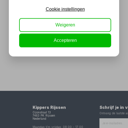
Cookie instellingen
Weigeren
Accepteren
Kippers Rijssen
Schrijf je in
Ozonstraat 13
Ontvang de laatste ac
7463 PK
Rijssen
Nederland
Maandag t/m vrijdag:
08:00
-
17:00