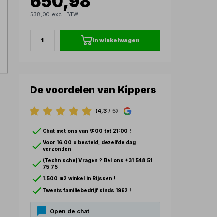
650,98
538,00 excl. BTW
In winkelwagen
De voordelen van Kippers
(4,3
/ 5
)
Chat met ons van 9:00 tot 21:00 !
Voor 16.00 u besteld, dezelfde dag
verzonden
(Technische) Vragen ? Bel ons +31 548 51
75 75
1.500 m2 winkel in Rijssen !
Twents familiebedrijf sinds 1992 !
Open de chat