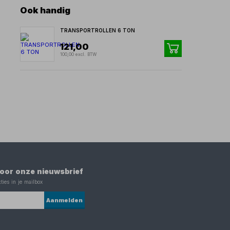
Ook handig
TRANSPORTROLLEN 6 TON
121,00
100,00 excl. BTW
 voor onze nieuwsbrief
ties in je mailbox
Aanmelden