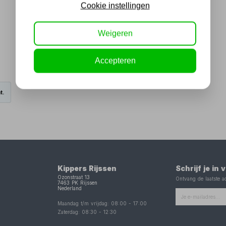
Cookie instellingen
Weigeren
Accepteren
t.
Kippers Rijssen
Schrijf je in
Ozonstraat 13
Ontvang de laatste ac
7463 PK
Rijssen
Nederland
Maandag t/m vrijdag:
08:00
-
17:00
Zaterdag:
08:30
-
12:30