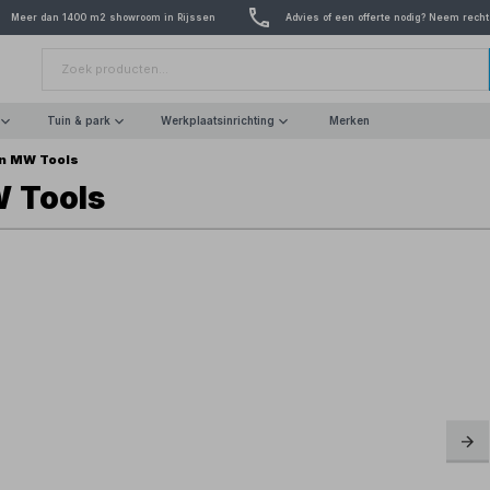
Meer dan 1400 m2 showroom in Rijssen
Advies of een offerte nodig? Neem recht
Tuin & park
Werkplaatsinrichting
Merken
on MW Tools
W Tools