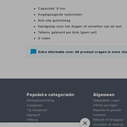
Capaciteit: 6 ton
Kogelgelagerde nylonrollen
Anti-slip gummilaag
Handgreep voor het dragen of verzetten van de last
Telkens geleverd per blok (geen set)
6 rollen
Extra informatie over dit product vragen in onze cha
Populaire categorieën
Algemeen
Werkplaatsinrichting
Veelgestelde vragen
Lasapparaat
Offerte aanvragen
Tig lasapparaat
Reparatie en garantie
Aggregaat
Vacatures
Hefbrug
Retouren en teruggave
Motorlift
Verzenden en levering