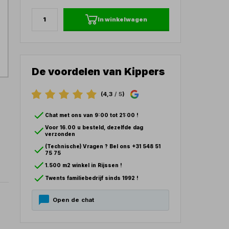
In winkelwagen
De voordelen van Kippers
(4,3
/ 5
)
Chat met ons van 9:00 tot 21:00 !
Voor 16.00 u besteld, dezelfde dag
verzonden
(Technische) Vragen ? Bel ons +31 548 51
75 75
1.500 m2 winkel in Rijssen !
Twents familiebedrijf sinds 1992 !
Open de chat