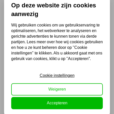
Chat met ons van 9:00 tot 21:00 !
Op deze website zijn cookies
Voor 16.00 u besteld, dezelfde dag
aanwezig
verzonden
Wij gebruiken cookies om uw gebruikservaring te
(Technische) Vragen ? Bel ons +31
optimaliseren, het webverkeer te analyseren en
548 51 75 75
gerichte advertenties te kunnen tonen via derde
1.500 m2 winkel in Rijssen !
partijen. Lees meer over hoe wij cookies gebruiken
en hoe u ze kunt beheren door op "Cookie
Twents familiebedrijf sinds 1992 !
instellingen" te klikken. Als u akkoord gaat met ons
gebruik van cookies, klikt u op "Accepteren”.
Ook handig
Cookie instellingen
TRANSPORTWAGEN 360° 2
KOPWANDEN 500KG
Weigeren
336,38
Accepteren
278,00 excl. BTW