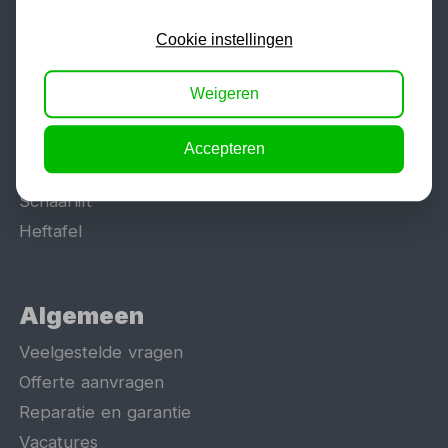
Werkplaatsinrichting
Cookie instellingen
Lasapparaat
Tig lasapparaat
Weigeren
Aggregaat
Hefbrug
Accepteren
Motorlift
Schaarlift
Heftafel
Algemeen
Veelgestelde vragen
Offerte aanvragen
Reparatie en garantie
Vacatures