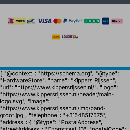
{ "@context": "https://schema.org", "@type":
"HardwareStore", "name": "Kippers Rijssen",
"url": "https://www.kippersrijssen.nl/", "logo":
"https://www.kippersrijssen.nl/header/main-
logo.svg", "image":
"https://www.kippersrijssen.nl/img/pand-
groot.jpg", "telephone": "+31548517575",
"address": { "@type": "PostalAddress",
"streetAddress": "Ozonstraat 13", "postalCode":