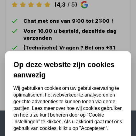
(4,3
/ 5
)
Chat met ons van 9:00 tot 21:00 !
Voor 16.00 u besteld, dezelfde dag
verzonden
(Technische) Vragen ? Bel ons +31
548 51 75 75
Op deze website zijn cookies
1.500 m2 winkel in Rijssen !
aanwezig
Twents familiebedrijf sinds 1992 !
Wij gebruiken cookies om uw gebruikservaring te
optimaliseren, het webverkeer te analyseren en
gerichte advertenties te kunnen tonen via derde
partijen. Lees meer over hoe wij cookies gebruiken
en hoe u ze kunt beheren door op "Cookie
instellingen" te klikken. Als u akkoord gaat met ons
gebruik van cookies, klikt u op "Accepteren”.
Populaire categorieën