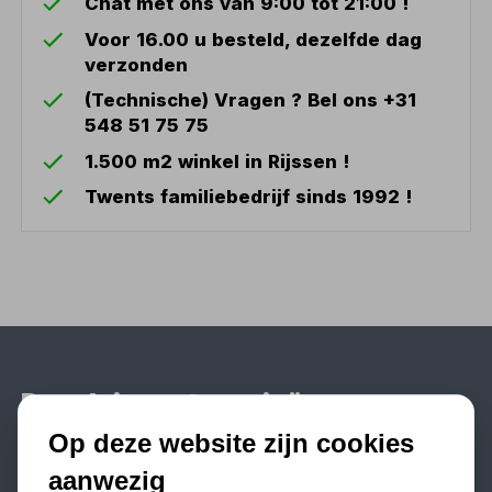
Chat met ons van 9:00 tot 21:00 !
Voor 16.00 u besteld, dezelfde dag
verzonden
(Technische) Vragen ? Bel ons +31
548 51 75 75
1.500 m2 winkel in Rijssen !
Twents familiebedrijf sinds 1992 !
Populaire categorieën
Op deze website zijn cookies
Werkplaatsinrichting
Lasapparaat
aanwezig