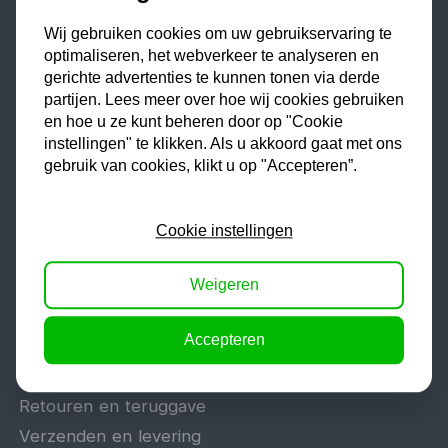
Tig lasapparaat
Wij gebruiken cookies om uw gebruikservaring te
Aggregaat
optimaliseren, het webverkeer te analyseren en
Hefbrug
gerichte advertenties te kunnen tonen via derde
partijen. Lees meer over hoe wij cookies gebruiken
Motorlift
en hoe u ze kunt beheren door op "Cookie
Schaarlift
instellingen" te klikken. Als u akkoord gaat met ons
Heftafel
gebruik van cookies, klikt u op "Accepteren”.
Cookie instellingen
Algemeen
Veelgestelde vragen
Weigeren
Offerte aanvragen
Accepteren
Reparatie en garantie
Vacatures
Retouren en teruggave
Verzenden en levering