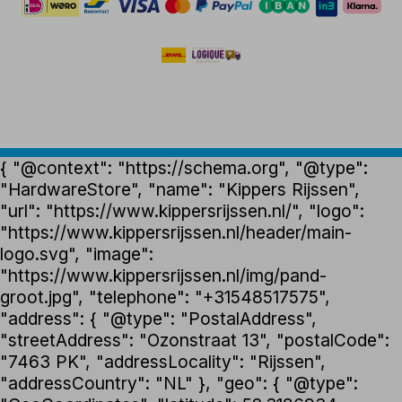
{ "@context": "https://schema.org", "@type":
"HardwareStore", "name": "Kippers Rijssen",
"url": "https://www.kippersrijssen.nl/", "logo":
"https://www.kippersrijssen.nl/header/main-
logo.svg", "image":
"https://www.kippersrijssen.nl/img/pand-
groot.jpg", "telephone": "+31548517575",
"address": { "@type": "PostalAddress",
"streetAddress": "Ozonstraat 13", "postalCode":
"7463 PK", "addressLocality": "Rijssen",
"addressCountry": "NL" }, "geo": { "@type":