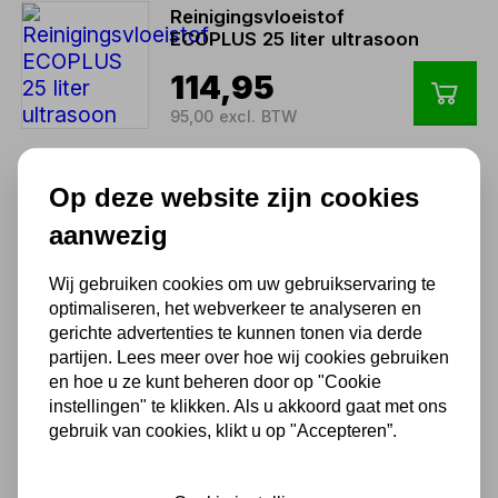
Reinigingsvloeistof
ECOPLUS 25 liter ultrasoon
114,95
95,00 excl. BTW
Op deze website zijn cookies
Reinigingsvloeistof
ECOPLUS 60 liter ultrasoon
aanwezig
372,68
Wij gebruiken cookies om uw gebruikservaring te
308,00 excl. BTW
optimaliseren, het webverkeer te analyseren en
gerichte advertenties te kunnen tonen via derde
partijen. Lees meer over hoe wij cookies gebruiken
en hoe u ze kunt beheren door op "Cookie
Ultrasoonreiniger 60L
instellingen" te klikken. Als u akkoord gaat met ons
gebruik van cookies, klikt u op "Accepteren”.
1.687,95
1.395,00 excl. BTW