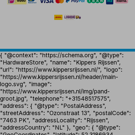
{ "@context": "https://schema.org", "@type":
"HardwareStore", "name": "Kippers Rijssen",
"url": "https://www.kippersrijssen.nl/", "logo":
"https://www.kippersrijssen.nl/header/main-
logo.svg", "image":
"https://www.kippersrijssen.nl/img/pand-
groot.jpg", "telephone": "+31548517575",
"address": { "@type": "PostalAddress",
"streetAddress": "Ozonstraat 13", "postalCode":
"7463 PK", "addressLocality": "Rijssen",
"addressCountry": "NL" }, "geo": { "@type":
"GeoCoordinates", "latitude": 52.3186934,