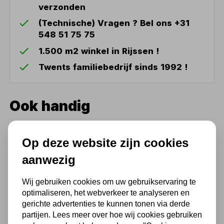
verzonden
(Technische) Vragen ? Bel ons +31
548 51 75 75
1.500 m2 winkel in Rijssen !
Twents familiebedrijf sinds 1992 !
Ook handig
Universele inbouwkast voor
bestelwagen 6 laden model
Op deze website zijn cookies
2
aanwezig
726,00
Wij gebruiken cookies om uw gebruikservaring te
600,00 excl. BTW
optimaliseren, het webverkeer te analyseren en
gerichte advertenties te kunnen tonen via derde
partijen. Lees meer over hoe wij cookies gebruiken