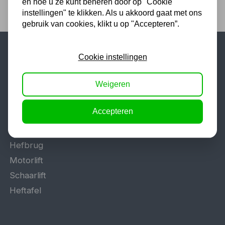
en hoe u ze kunt beheren door op "Cookie
instellingen" te klikken. Als u akkoord gaat met ons
gebruik van cookies, klikt u op "Accepteren”.
Cookie instellingen
Populaire categorieën
Werkplaatsinrichting
Weigeren
Lasapparaat
Accepteren
Tig lasapparaat
Aggregaat
Hefbrug
Motorlift
Schaarlift
Heftafel