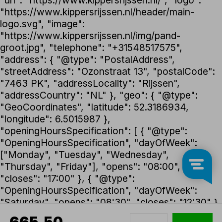
"url": "https://www.kippersrijssen.nl/", "logo":
"https://www.kippersrijssen.nl/header/main-
logo.svg", "image":
"https://www.kippersrijssen.nl/img/pand-
groot.jpg", "telephone": "+31548517575",
"address": { "@type": "PostalAddress",
"streetAddress": "Ozonstraat 13", "postalCode":
"7463 PK", "addressLocality": "Rijssen",
"addressCountry": "NL" }, "geo": { "@type":
"GeoCoordinates", "latitude": 52.3186934,
"longitude": 6.5015987 },
"openingHoursSpecification": [ { "@type":
"OpeningHoursSpecification", "dayOfWeek":
["Monday", "Tuesday", "Wednesday",
"Thursday", "Friday"], "opens": "08:00",
"closes": "17:00" }, { "@type":
"OpeningHoursSpecification", "dayOfWeek":
"Saturday", "opens": "08:30", "closes": "12:30" }
], "foundingDate": "1992", "founder": { "@type":
665,50