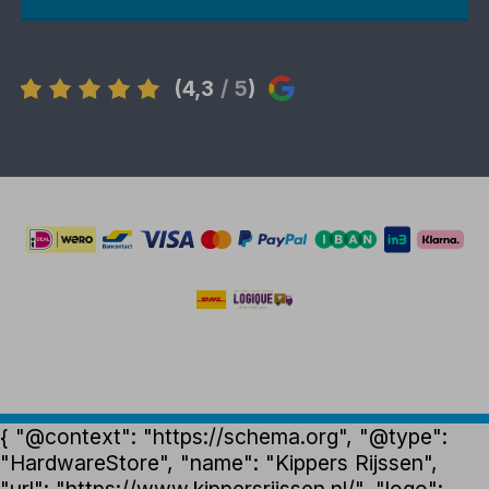
(4,3
/ 5
)
{ "@context": "https://schema.org", "@type":
"HardwareStore", "name": "Kippers Rijssen",