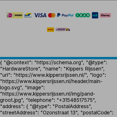
{ "@context": "https://schema.org", "@type":
"HardwareStore", "name": "Kippers Rijssen",
"url": "https://www.kippersrijssen.nl/", "logo":
"https://www.kippersrijssen.nl/header/main-
logo.svg", "image":
"https://www.kippersrijssen.nl/img/pand-
groot.jpg", "telephone": "+31548517575",
"address": { "@type": "PostalAddress",
"streetAddress": "Ozonstraat 13", "postalCode":