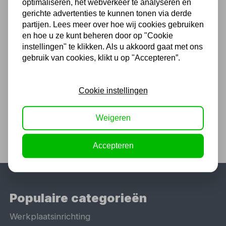
optimaliseren, het webverkeer te analyseren en
gerichte advertenties te kunnen tonen via derde
Chat met ons van 9:00 tot 21:00 !
partijen. Lees meer over hoe wij cookies gebruiken
Voor 16.00 u besteld, dezelfde dag
en hoe u ze kunt beheren door op "Cookie
verzonden
instellingen" te klikken. Als u akkoord gaat met ons
gebruik van cookies, klikt u op "Accepteren”.
(Technische) Vragen ? Bel ons +31
548 51 75 75
1.500 m2 winkel in Rijssen !
Cookie instellingen
Twents familiebedrijf sinds 1992 !
Weigeren
Accepteren
Populaire categorieën
Werkplaatsinrichting