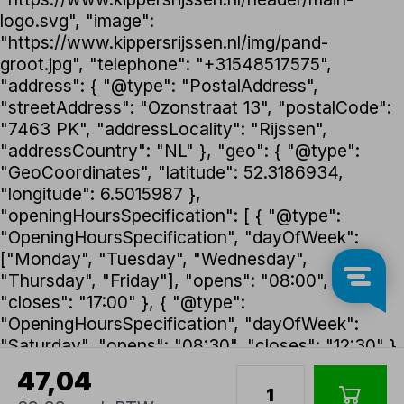
logo.svg", "image":
"https://www.kippersrijssen.nl/img/pand-
groot.jpg", "telephone": "+31548517575",
"address": { "@type": "PostalAddress",
"streetAddress": "Ozonstraat 13", "postalCode":
"7463 PK", "addressLocality": "Rijssen",
"addressCountry": "NL" }, "geo": { "@type":
"GeoCoordinates", "latitude": 52.3186934,
"longitude": 6.5015987 },
"openingHoursSpecification": [ { "@type":
"OpeningHoursSpecification", "dayOfWeek":
["Monday", "Tuesday", "Wednesday",
"Thursday", "Friday"], "opens": "08:00",
"closes": "17:00" }, { "@type":
"OpeningHoursSpecification", "dayOfWeek":
"Saturday", "opens": "08:30", "closes": "12:30" }
], "foundingDate": "1992", "founder": { "@type":
47,04
"Person", "name": "Henk Kippers" },