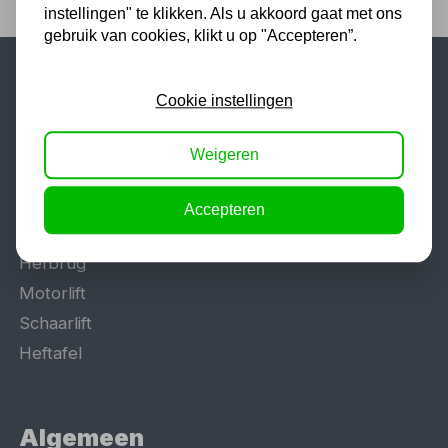
instellingen" te klikken. Als u akkoord gaat met ons
gebruik van cookies, klikt u op "Accepteren”.
Populaire categorieën
Cookie instellingen
Werkplaatsinrichting
Weigeren
Lasapparaat
Tig lasapparaat
Accepteren
Aggregaat
Hefbrug
Motorlift
Schaarlift
Heftafel
Algemeen