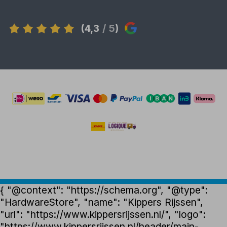
(4,3
/ 5
)
{ "@context": "https://schema.org", "@type":
"HardwareStore", "name": "Kippers Rijssen",
"url": "https://www.kippersrijssen.nl/", "logo":
"https://www.kippersrijssen.nl/header/main-