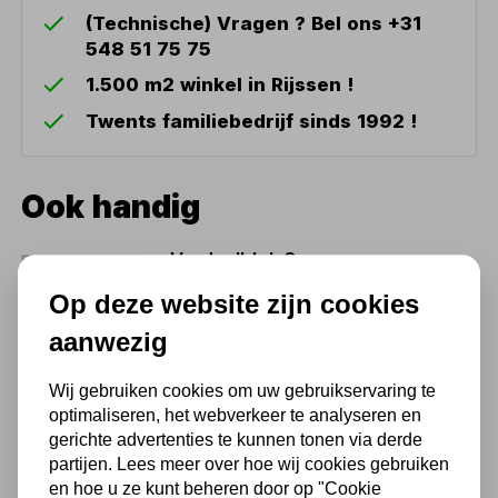
(Technische) Vragen ? Bel ons +31
548 51 75 75
1.500 m2 winkel in Rijssen !
Twents familiebedrijf sinds 1992 !
Ook handig
Verdeelblok 3
stopcontacten Neopreen L=
Op deze website zijn cookies
5meter
aanwezig
27,70
22,89 excl. BTW
Wij gebruiken cookies om uw gebruikservaring te
optimaliseren, het webverkeer te analyseren en
gerichte advertenties te kunnen tonen via derde
partijen. Lees meer over hoe wij cookies gebruiken
en hoe u ze kunt beheren door op "Cookie