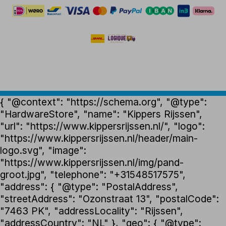
{ "@context": "https://schema.org", "@type":
"HardwareStore", "name": "Kippers Rijssen",
"url": "https://www.kippersrijssen.nl/", "logo":
"https://www.kippersrijssen.nl/header/main-
logo.svg", "image":
"https://www.kippersrijssen.nl/img/pand-
groot.jpg", "telephone": "+31548517575",
"address": { "@type": "PostalAddress",
"streetAddress": "Ozonstraat 13", "postalCode":
"7463 PK", "addressLocality": "Rijssen",
"addressCountry": "NL" }, "geo": { "@type":