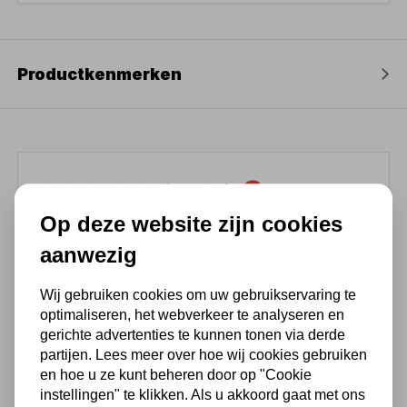
Productkenmerken
(4,3
/ 5
)
Op deze website zijn cookies
Chat met ons van 9:00 tot 21:00 !
aanwezig
Voor 16.00 u besteld, dezelfde dag
verzonden
Wij gebruiken cookies om uw gebruikservaring te
optimaliseren, het webverkeer te analyseren en
(Technische) Vragen ? Bel ons +31
gerichte advertenties te kunnen tonen via derde
548 51 75 75
partijen. Lees meer over hoe wij cookies gebruiken
1.500 m2 winkel in Rijssen !
en hoe u ze kunt beheren door op "Cookie
instellingen" te klikken. Als u akkoord gaat met ons
Twents familiebedrijf sinds 1992 !