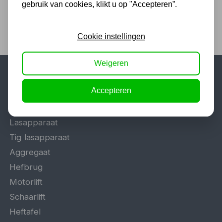
gebruik van cookies, klikt u op "Accepteren”.
Cookie instellingen
Weigeren
Populaire categorieën
Accepteren
Werkplaatsinrichting
Lasapparaat
Tig lasapparaat
Aggregaat
Hefbrug
Motorlift
Schaarlift
Heftafel