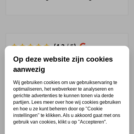
(4,3
/ 5
)
Op deze website zijn cookies
Chat met ons van 9:00 tot 21:00 !
aanwezig
Voor 16.00 u besteld, dezelfde dag
verzonden
Wij gebruiken cookies om uw gebruikservaring te
(Technische) Vragen ? Bel ons +31
optimaliseren, het webverkeer te analyseren en
548 51 75 75
gerichte advertenties te kunnen tonen via derde
partijen. Lees meer over hoe wij cookies gebruiken
1.500 m2 winkel in Rijssen !
en hoe u ze kunt beheren door op "Cookie
Twents familiebedrijf sinds 1992 !
instellingen" te klikken. Als u akkoord gaat met ons
gebruik van cookies, klikt u op "Accepteren”.