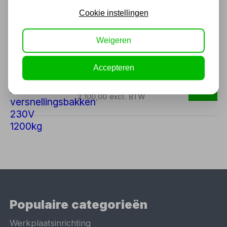
Ook handig
Cookie instellingen
Mobiele Schaarheftafel voor
accupakketten motoren en
Weigeren
versnellingsbakken 230V
1200kg
Accepteren
2.541,00
2.100,00 excl. BTW
Populaire categorieën
Werkplaatsinrichting