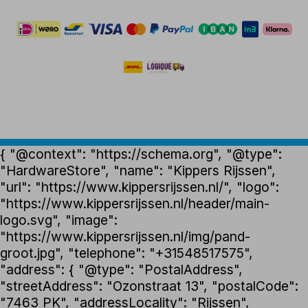
{ "@context": "https://schema.org", "@type":
"HardwareStore", "name": "Kippers Rijssen",
"url": "https://www.kippersrijssen.nl/", "logo":
"https://www.kippersrijssen.nl/header/main-
logo.svg", "image":
"https://www.kippersrijssen.nl/img/pand-
groot.jpg", "telephone": "+31548517575",
"address": { "@type": "PostalAddress",
"streetAddress": "Ozonstraat 13", "postalCode":
"7463 PK", "addressLocality": "Rijssen",