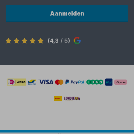
Aanmelden
(4,3
/ 5
)