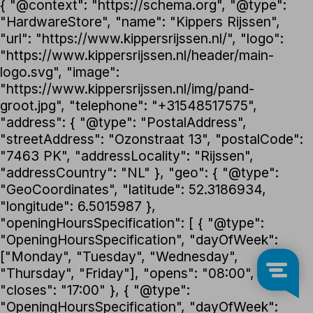
{ "@context": "https://schema.org", "@type":
"HardwareStore", "name": "Kippers Rijssen",
"url": "https://www.kippersrijssen.nl/", "logo":
"https://www.kippersrijssen.nl/header/main-
logo.svg", "image":
"https://www.kippersrijssen.nl/img/pand-
groot.jpg", "telephone": "+31548517575",
"address": { "@type": "PostalAddress",
"streetAddress": "Ozonstraat 13", "postalCode":
"7463 PK", "addressLocality": "Rijssen",
"addressCountry": "NL" }, "geo": { "@type":
"GeoCoordinates", "latitude": 52.3186934,
"longitude": 6.5015987 },
"openingHoursSpecification": [ { "@type":
"OpeningHoursSpecification", "dayOfWeek":
["Monday", "Tuesday", "Wednesday",
"Thursday", "Friday"], "opens": "08:00",
"closes": "17:00" }, { "@type":
"OpeningHoursSpecification", "dayOfWeek":