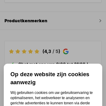
Productkenmerken
(4,3
/ 5
)
Chat met ons van 9:00 tot 21:00 !
Voor 16.00 u besteld, dezelfde dag
Op deze website zijn cookies
verzonden
aanwezig
(Technische) Vragen ? Bel ons +31
548 51 75 75
Wij gebruiken cookies om uw gebruikservaring te
1.500 m2 winkel in Rijssen !
optimaliseren, het webverkeer te analyseren en
gerichte advertenties te kunnen tonen via derde
Twents familiebedrijf sinds 1992 !