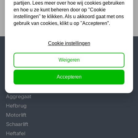
partijen. Lees meer over hoe wij cookies gebruiken
en hoe u ze kunt beheren door op "Cookie
instellingen" te klikken. Als u akkoord gaat met ons
gebruik van cookies, klikt u op "Accepteren”.
Cookie instellingen
Populaire categorieën
Weigeren
Werkplaatsinrichting
Accepteren
Lasapparaat
Tig lasapparaat
Aggregaat
Hefbrug
Motorlift
Schaarlift
Heftafel