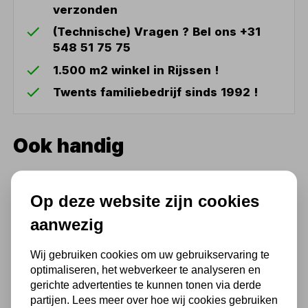
verzonden
(Technische) Vragen ? Bel ons +31
548 51 75 75
1.500 m2 winkel in Rijssen !
Twents familiebedrijf sinds 1992 !
Ook handig
Bomaksan Mobiele
lasdampafzuiging 0,75 kW
Op deze website zijn cookies
1950 m³/u
Niet uit voorraad leverbaar
aanwezig
2.117,50
Wij gebruiken cookies om uw gebruikservaring te
1.750,00 excl. BTW
optimaliseren, het webverkeer te analyseren en
gerichte advertenties te kunnen tonen via derde
partijen. Lees meer over hoe wij cookies gebruiken