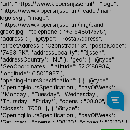
"url": "https://www.kippersrijssen.nl/", "logo":
"https://www.kippersrijssen.nl/header/main-
logo.svg", "image":
"https://www.kippersrijssen.nl/img/pand-
groot.jpg", "telephone": "+31548517575",
"address": { "@type": "PostalAddress",
"streetAddress": "Ozonstraat 13", "postalCode":
"7463 PK", "addressLocality": "Rijssen",
"addressCountry": "NL" }, "geo": { "@type":
"GeoCoordinates", "latitude": 52.3186934,
"longitude": 6.5015987 },
"openingHoursSpecification": [ { "@type":
"OpeningHoursSpecification", "dayOfWeek":
["Monday", "Tuesday", "Wednesday",
"Thursday", "Friday"], "opens": "08:00",
"closes": "17:00" }, { "@type":
"OpeningHoursSpecification", "dayOfWeek":
"Saturday", "opens": "08:30", "closes": "12:30" }
], "foundingDate": "1992", "founder": { "@type":