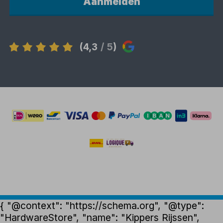
Aanmelden
(4,3
/ 5
)
{ "@context": "https://schema.org", "@type":
"HardwareStore", "name": "Kippers Rijssen",