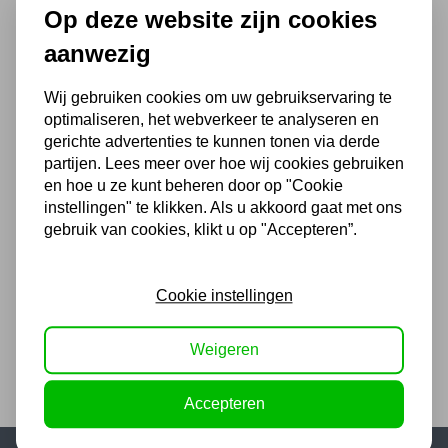
Op deze website zijn cookies
Luchtvloerkrik 50T - 30T -
15T
aanwezig
1.482,25
Wij gebruiken cookies om uw gebruikservaring te
1.225,00 excl. BTW
optimaliseren, het webverkeer te analyseren en
gerichte advertenties te kunnen tonen via derde
partijen. Lees meer over hoe wij cookies gebruiken
en hoe u ze kunt beheren door op "Cookie
Assteunen Mammuth 12 ton
instellingen" te klikken. Als u akkoord gaat met ons
set
gebruik van cookies, klikt u op "Accepteren”.
117,98
97,50 excl. BTW
Cookie instellingen
Weigeren
Accepteren