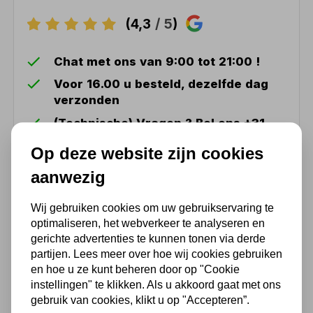
(4,3
/ 5
)
Chat met ons van 9:00 tot 21:00 !
Voor 16.00 u besteld, dezelfde dag
verzonden
(Technische) Vragen ? Bel ons +31
548 51 75 75
Op deze website zijn cookies
1.500 m2 winkel in Rijssen !
aanwezig
Twents familiebedrijf sinds 1992 !
Wij gebruiken cookies om uw gebruikservaring te
optimaliseren, het webverkeer te analyseren en
Ook handig
gerichte advertenties te kunnen tonen via derde
partijen. Lees meer over hoe wij cookies gebruiken
en hoe u ze kunt beheren door op "Cookie
Waterslang megaflex 50mtr
instellingen" te klikken. Als u akkoord gaat met ons
x Ø25mm
gebruik van cookies, klikt u op "Accepteren”.