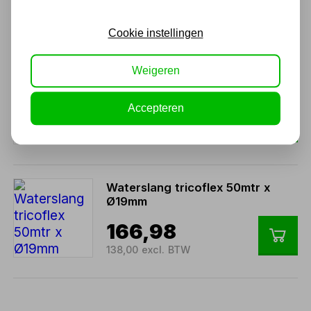
144,84
119,70 excl. BTW
Cookie instellingen
Weigeren
Waterslang Tricoflex 50mtr
x Ø12.5mm
Accepteren
95,44
78,88 excl. BTW
Waterslang tricoflex 50mtr x
Ø19mm
166,98
138,00 excl. BTW