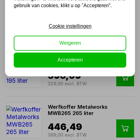
OPBERGKIST TRAANPLAAT
gebruik van cookies, klikt u op "Accepteren”.
MET DEUR
484,00
Cookie instellingen
400,00 excl. BTW
Weigeren
Werfkoffer Metalworks
Accepteren
MWB195 195 liter
398,09
329,00 excl. BTW
Werfkoffer Metalworks
MWB265 265 liter
446,49
369,00 excl. BTW