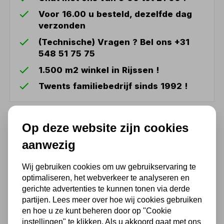
Voor 16.00 u besteld, dezelfde dag
verzonden
(Technische) Vragen ? Bel ons +31
548 51 75 75
1.500 m2 winkel in Rijssen !
Twents familiebedrijf sinds 1992 !
Ook handig
Op deze website zijn cookies
aanwezig
WIELENSET VOOR
OPBERGKIST
Wij gebruiken cookies om uw gebruikservaring te
167,59
optimaliseren, het webverkeer te analyseren en
gerichte advertenties te kunnen tonen via derde
138,50 excl. BTW
partijen. Lees meer over hoe wij cookies gebruiken
en hoe u ze kunt beheren door op "Cookie
instellingen" te klikken. Als u akkoord gaat met ons