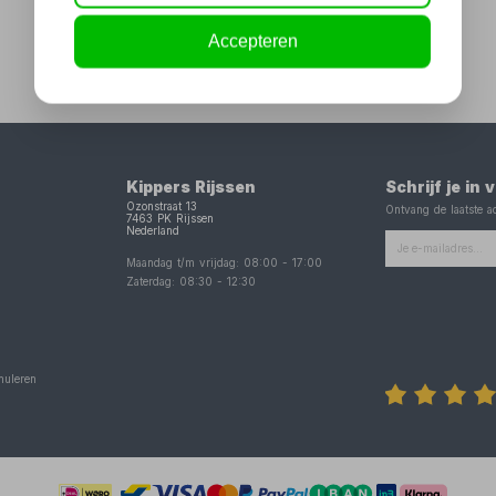
Accepteren
Kippers Rijssen
Schrijf je in
Ozonstraat 13
Ontvang de laatste ac
7463 PK
Rijssen
Nederland
Maandag t/m vrijdag:
08:00
-
17:00
Zaterdag:
08:30
-
12:30
nuleren