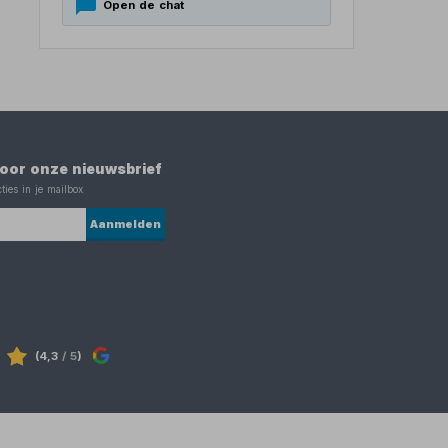
Open de chat
 voor onze nieuwsbrief
ties in je mailbox
Aanmelden
(4,3
/ 5
)