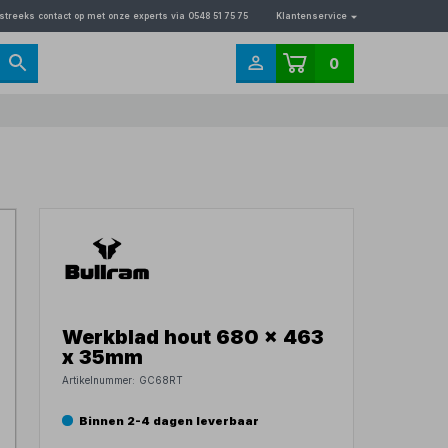
streeks contact op met onze experts via 0548 51 75 75
Klantenservice
0
Werkblad hout 680 x 463
x 35mm
Artikelnummer:
GC68RT
Binnen 2-4 dagen leverbaar