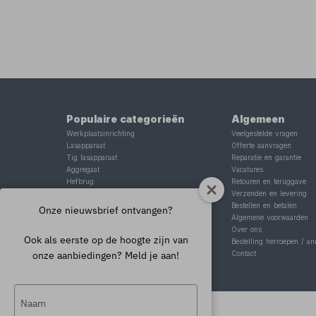
Populaire categorieën
Algemeen
Werkplaatsinrichting
Veelgestelde vragen
Lasapparaat
Offerte aanvragen
Tig lasapparaat
Reparatie en garantie
Aggregaat
Vacatures
Hefbrug
Retouren en teruggave
Motorlift
Verzenden en levering
Schaarlift
Bestellen en betalen
Onze nieuwsbrief ontvangen?
Heftafel
Algemene voorwaarden
Over ons
Ook als eerste op de hoogte zijn van
Bestelling herroepen / an
onze aanbiedingen? Meld je aan!
Contact
Typ
je