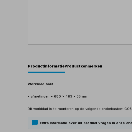
Productinformatie
Productkenmerken
Werkblad hout
- afmetingen = 680 x 463 x 35mm
Dit werkblad is te monteren op de volgende onderkasten: GC
Extra informatie over dit product vragen in onze cha