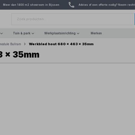
Meer dan 1400 m2 showroom in Rijssen
Advies of een offerte nodig? Neem recht
Tuin & park
Werkplaatsinrichting
Merken
Werkblad hout 680 x 463 x 35mm
module Bullram
63 x 35mm