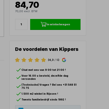
84,70
70,00 excl. BTW
In winkelwagen
De voordelen van Kippers
(4,3
/ 5
)
Chat met ons van 9:00 tot 21:00 !
Voor 16.00 u besteld, dezelfde dag
verzonden
(Technische) Vragen ? Bel ons +31 548 51
75 75
1.500 m2 winkel in Rijssen !
Twents familiebedrijf sinds 1992 !