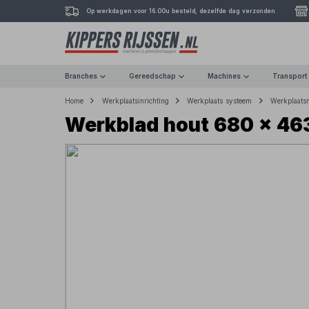
Op werkdagen voor 16.00u besteld, dezelfde dag verzonden
Branches
Gereedschap
Machines
Transport
Home
Werkplaatsinrichting
Werkplaats systeem
Werkplaats
Werkblad hout 680 x 4