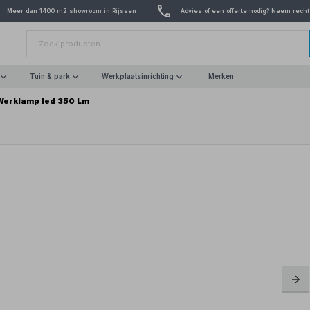
Meer dan 1400 m2 showroom in Rijssen
Advies of een offerte nodig? Neem recht
Tuin & park
Werkplaatsinrichting
Merken
Werklamp led 350 Lm