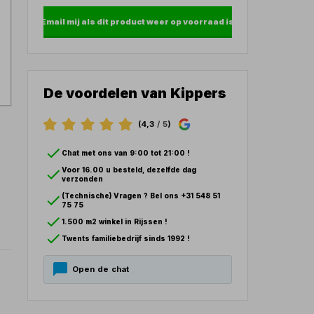
Email mij als dit product weer op voorraad is
De voordelen van Kippers
(4,3
/ 5
)
Chat met ons van 9:00 tot 21:00 !
Voor 16.00 u besteld, dezelfde dag
verzonden
(Technische) Vragen ? Bel ons +31 548 51
75 75
1.500 m2 winkel in Rijssen !
Twents familiebedrijf sinds 1992 !
Open de chat