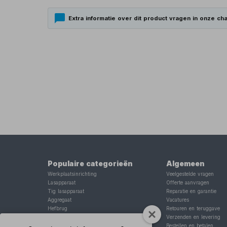
Extra informatie over dit product vragen in onze cha
Populaire categorieën
Algemeen
Werkplaatsinrichting
Veelgestelde vragen
Lasapparaat
Offerte aanvragen
Tig lasapparaat
Reparatie en garantie
Aggregaat
Vacatures
Hefbrug
Retouren en teruggave
Motorlift
Verzenden en levering
Schaarlift
Bestellen en betalen