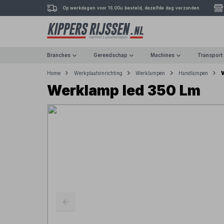
Op werkdagen voor 16.00u besteld, dezelfde dag verzonden
Branches
Gereedschap
Machines
Transport
Home
Werkplaatsinrichting
Werklampen
Handlampen
Werklamp led 350 Lm