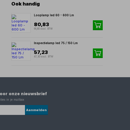
Ook handig
Looplamp led 60 - 600 Lm
80,83
66,80 excl. BTW
Inspectielamp led 75 / 150 Lm
57,23
47,30 excl. BTW
 voor onze nieuwsbrief
ties in je mailbox
Aanmelden