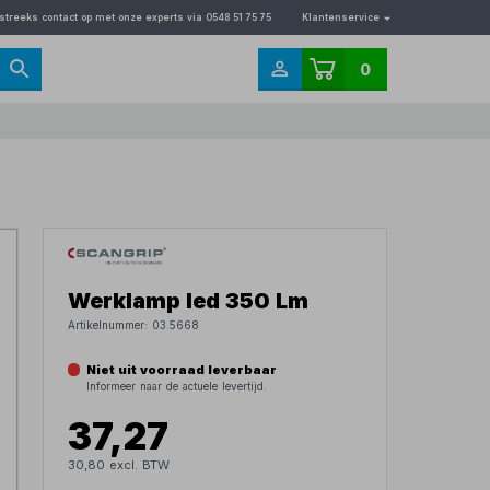
streeks contact op met onze experts via 0548 51 75 75
Klantenservice
0
Werklamp led 350 Lm
Artikelnummer:
03.5668
Niet uit voorraad leverbaar
Informeer naar de actuele levertijd.
37,27
30,80 excl. BTW