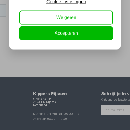
Cookie instellingen
t.
Weigeren
Accepteren
Kippers Rijssen
Schrijf je in
Ozonstraat 13
Ontvang de laatste ac
7463 PK
Rijssen
Nederland
Maandag t/m vrijdag:
08:00
-
17:00
Zaterdag:
08:30
-
12:30