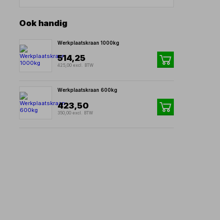
Ook handig
Werkplaatskraan 1000kg
514,25
425,00 excl. BTW
Werkplaatskraan 600kg
423,50
350,00 excl. BTW