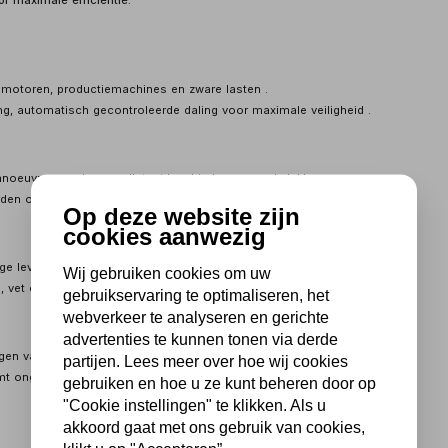
r maximale efficiëntie.
, motoren, productiemachines en zware lasten .
ting, automatisch gecontroleerde daling voor maximale veiligheid .
noeuvres rond europallets, ideaal in krappe werkplekken .
den opgevouwen en neemt weinig ruimte in bij opslag .
Op deze website zijn
cookies aanwezig
ge levensduur .
Wij gebruiken cookies om uw
e, vet en chemicaliën en zorgen voor vloerbescherming .
gebruikservaring te optimaliseren, het
webverkeer te analyseren en gerichte
advertenties te kunnen tonen via derde
gen van 600–1000 kg, voor nauwkeurige inzet .
partijen. Lees meer over hoe wij cookies
mt ongecontroleerd zakken van zware lasten .
gebruiken en hoe u ze kunt beheren door op
"Cookie instellingen" te klikken. Als u
akkoord gaat met ons gebruik van cookies,