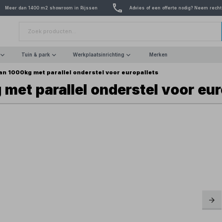
Meer dan 1400 m2 showroom in Rijssen
Advies of een offerte nodig? Neem recht
Tuin & park
Werkplaatsinrichting
Merken
n 1000kg met parallel onderstel voor europallets
et parallel onderstel voor eur