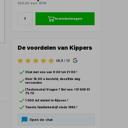
550,00 excl. BTW
In winkelwagen
De voordelen van Kippers
(4,3
/ 5
)
Chat met ons van 9:00 tot 21:00 !
Voor 16.00 u besteld, dezelfde dag
verzonden
(Technische) Vragen ? Bel ons +31 548 51
75 75
1.500 m2 winkel in Rijssen !
Twents familiebedrijf sinds 1992 !
Open de chat