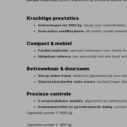
parallel onderstel
, perfect afgestemd op Europese pallets voo
Krachtige prestaties
Hefvermogen tot 1000 kg
: ideaal voor motorblokken
Dual-action snelliftsysteem
: tilt sneller zonder belas
Compact & mobiel
Parallel onderstel
: speciaal ontworpen voor snelle ma
Inklapbaar ontwerp
: kan eenvoudig met één hand wor
Betrouwbaar & duurzaam
Stevig stalen frame
, elektrisch gepoedercoat voor lan
Glasvezelversterkte nylon wielen
: bestand tegen oli
Precieze controle
5 vergrendelbare standen
: afgestemd op hefbelastin
Dodemansventiel en gecontroleerde daling
: voorko
Capaciteit positie 1: 1000 kg
Capaciteit positie 2: 900 kg