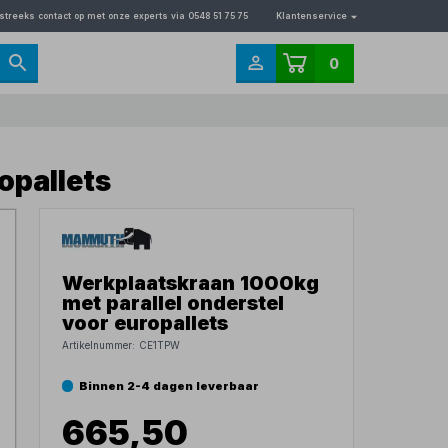
streeks contact op met onze experts via 0548 51 75 75
Klantenservice
0
opallets
Werkplaatskraan 1000kg
met parallel onderstel
voor europallets
Artikelnummer:
CE1TPW
Binnen 2-4 dagen leverbaar
665,50