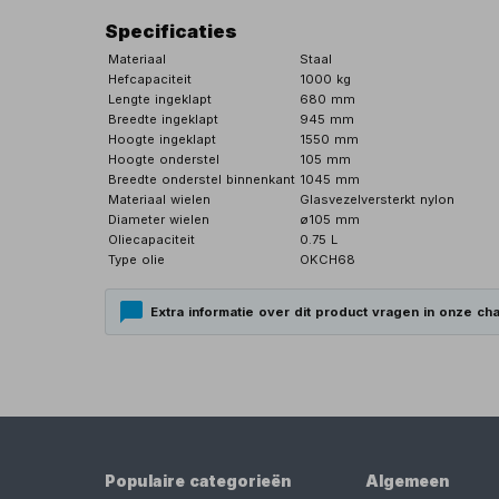
Specificaties
Materiaal
Staal
Hefcapaciteit
1000 kg
Lengte ingeklapt
680 mm
Breedte ingeklapt
945 mm
Hoogte ingeklapt
1550 mm
Hoogte onderstel
105 mm
Breedte onderstel binnenkant
1045 mm
Materiaal wielen
Glasvezelversterkt nylon
Diameter wielen
ø105 mm
Oliecapaciteit
0.75 L
Type olie
OKCH68
Extra informatie over dit product vragen in onze cha
Populaire categorieën
Algemeen