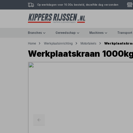
Op werkdagen voor 16.00u besteld, dezelfde dag verzonden
Branches
Gereedschap
Machines
Transport
Werkplaatskraa
Home
Werkplaatsinrichting
Motortakels
Werkplaatskraan 1000kg m