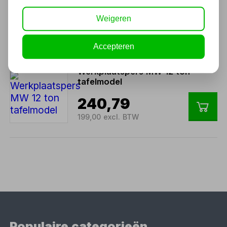
266,20
Weigeren
220,00 excl. BTW
Accepteren
Werkplaatspers MW 12 ton
tafelmodel
240,79
199,00 excl. BTW
Populaire categorieën