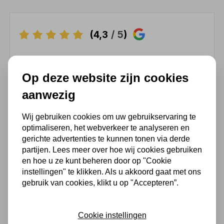
(4,3
/ 5
)
Chat met ons van 9:00 tot 21:00 !
Op deze website zijn cookies
Voor 16.00 u besteld, dezelfde dag
verzonden
aanwezig
(Technische) Vragen ? Bel ons +31
548 51 75 75
Wij gebruiken cookies om uw gebruikservaring te
optimaliseren, het webverkeer te analyseren en
1.500 m2 winkel in Rijssen !
gerichte advertenties te kunnen tonen via derde
Twents familiebedrijf sinds 1992 !
partijen. Lees meer over hoe wij cookies gebruiken
en hoe u ze kunt beheren door op "Cookie
instellingen" te klikken. Als u akkoord gaat met ons
gebruik van cookies, klikt u op "Accepteren”.
Ook handig
Werkplaatspers MW 12 ton
Cookie instellingen
hydraulisch