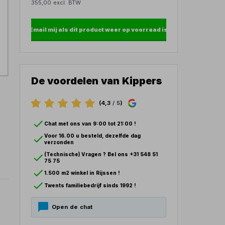
355,00 excl. BTW
Email mij als dit product weer op voorraad is
De voordelen van Kippers
(4,3
/ 5
)
Chat met ons van 9:00 tot 21:00 !
Voor 16.00 u besteld, dezelfde dag
verzonden
(Technische) Vragen ? Bel ons +31 548 51
75 75
1.500 m2 winkel in Rijssen !
Twents familiebedrijf sinds 1992 !
Open de chat