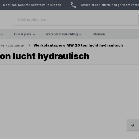
Meer dan 1400 m2 showroom in Rijssen
Advies of een offerte nodig? Neem recht
Tuin & park
Werkplaatsinrichting
Merken
Werkplaatspers MW 20 ton lucht hydraulisch
werkplaatspersen
n lucht hydraulisch