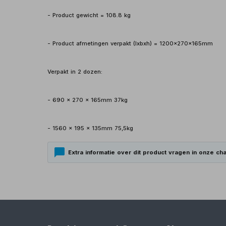
- Product gewicht = 108.8 kg
- Product afmetingen verpakt (lxbxh) = 1200x270x165mm
Verpakt in 2 dozen:
- 690 x 270 x 165mm 37kg
- 1560 x 195 x 135mm 75,5kg
Extra informatie over dit product vragen in onze cha