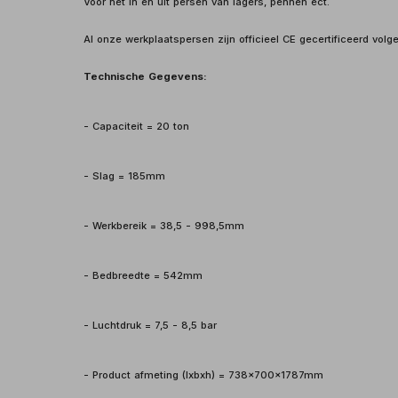
Voor het in en uit persen van lagers, pennen ect.
Al onze werkplaatspersen zijn officieel CE gecertificeerd vol
Technische Gegevens:
- Capaciteit = 20 ton
- Slag = 185mm
- Werkbereik = 38,5 - 998,5mm
- Bedbreedte = 542mm
- Luchtdruk = 7,5 - 8,5 bar
- Product afmeting (lxbxh) = 738x700x1787mm