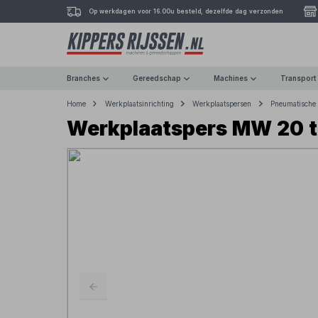
Op werkdagen voor 16.00u besteld, dezelfde dag verzonden
Branches
Gereedschap
Machines
Transport
Home
Werkplaatsinrichting
Werkplaatspersen
Pneumatische 
Werkplaatspers MW 20 to